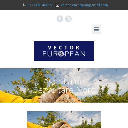
+373 69140619
vector.european@gmail.com
F
X
Agentia de
Dezvoltare Nord