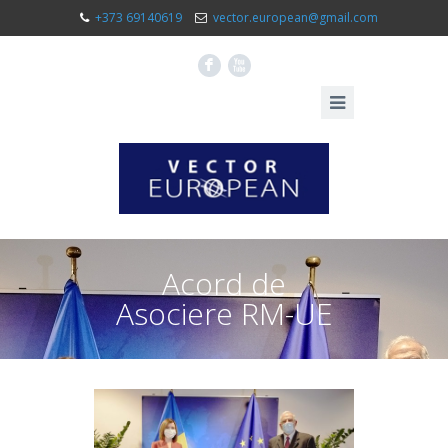
+373 69140619
vector.european@gmail.com
F
X
Acord de
Asociere RM-UE