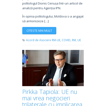
politologul Dionis Cenușa într-un articol de
analiză pentru Agenția IPN.
În opinia politologului, Moldova s-a angajat
să armonizeze […]
CITESTE MAI MULT
Acord de Asociere RM-UE,
COVID,
RM,
UE
Pirkka Tapiola: UE nu
mai vrea negocieri
trilaterale cu implicarea