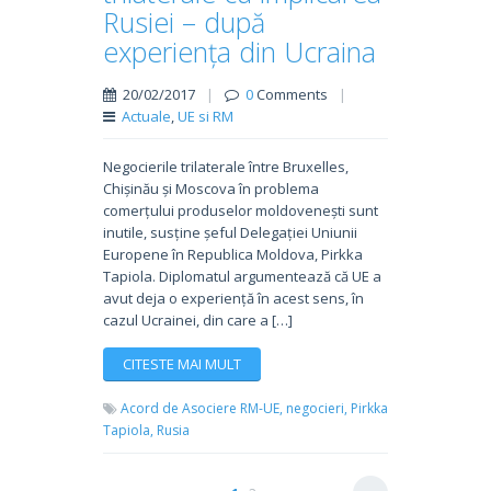
Rusiei – după
experiența din Ucraina
20/02/2017
|
0
Comments
|
Actuale
,
UE si RM
Negocierile trilaterale între Bruxelles,
Chișinău și Moscova în problema
comerțului produselor moldovenești sunt
inutile, susține șeful Delegației Uniunii
Europene în Republica Moldova, Pirkka
Tapiola. Diplomatul argumentează că UE a
avut deja o experiență în acest sens, în
cazul Ucrainei, din care a […]
CITESTE MAI MULT
Acord de Asociere RM-UE,
negocieri,
Pirkka
Tapiola,
Rusia