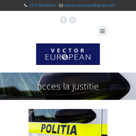
+373 69140619
vector.european@gmail.com
F
X
acces la justitie