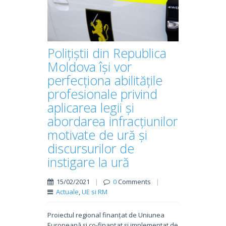
Polițiștii din Republica
Moldova își vor
perfecționa abilitățile
profesionale privind
aplicarea legii și
abordarea infracțiunilor
motivate de ură și
discursurilor de
instigare la ură
15/02/2021
|
0
Comments
|
Actuale
,
UE si RM
Proiectul regional finanțat de Uniunea
Europeană și co-finanțat și implementat de