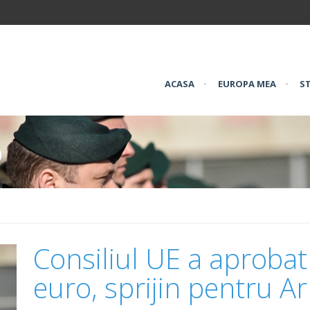
ACASA
•
EUROPA MEA
•
ST
o
Consiliul UE a aprobat
euro, sprijin pentru A