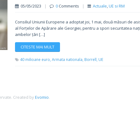
05/05/2023
|
0
Comments
|
Actuale
,
UE si RM
Consiliul Uniunii Europene a adoptat joi, 1 mai, două măsuri de asis
al Forțelor de Apărare ale Georgiei, pentru a spori securitatea națio
ambelor țări […]
CITESTE MAI MULT
40 milioane euro,
Armata nationala,
Borrell,
UE
ervate.
Created by
Evomio
.