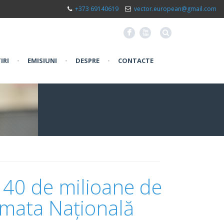
+373 69140619
vector.european@gmail.com
F
X
IRI
•
EMISIUNI
•
DESPRE
•
CONTACTE
 40 de milioane de
rmata Națională