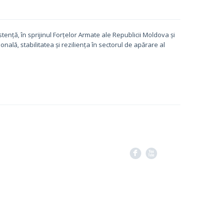
tență, în sprijinul Forțelor Armate ale Republicii Moldova și
nală, stabilitatea și reziliența în sectorul de apărare al
F
X