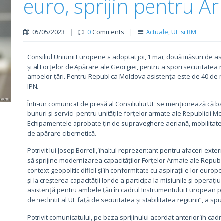
euro, sprijin pentru A
05/05/2023
|
0
Comments
|
Actuale
,
UE si RM
Consiliul Uniunii Europene a adoptat joi, 1 mai, două măsuri de as
și al Forțelor de Apărare ale Georgiei, pentru a spori securitatea n
ambelor țări. Pentru Republica Moldova asistența este de 40 de m
IPN.
Într-un comunicat de presă al Consiliului UE se menționează că b
bunuri și servicii pentru unitățile forțelor armate ale Republicii
Echipamentele aprobate țin de supraveghere aeriană, mobilitate ș
de apărare cibernetică.
Potrivit lui Josep Borrell, înaltul reprezentant pentru afaceri exter
să sprijine modernizarea capacităților Forțelor Armate ale Republi
context geopolitic dificil și în conformitate cu aspirațiile lor eu
și la creșterea capacității lor de a participa la misiunile și operați
asistență pentru ambele țări în cadrul Instrumentului European p
de neclintit al UE față de securitatea și stabilitatea regiunii”, a spu
Potrivit comunicatului, pe baza sprijinului acordat anterior în cad