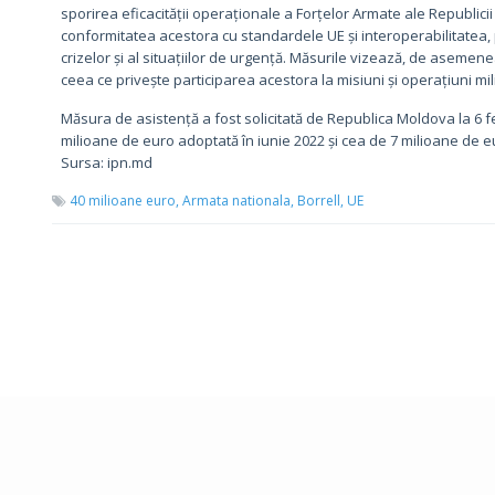
sporirea eficacității operaționale a Forțelor Armate ale Republici
conformitatea acestora cu standardele UE și interoperabilitatea, p
crizelor și al situațiilor de urgență. Măsurile vizează, de asemen
ceea ce privește participarea acestora la misiuni și operațiuni milit
Măsura de asistență a fost solicitată de Republica Moldova la 6 
milioane de euro adoptată în iunie 2022 și cea de 7 milioane de 
Sursa: ipn.md
40 milioane euro,
Armata nationala,
Borrell,
UE