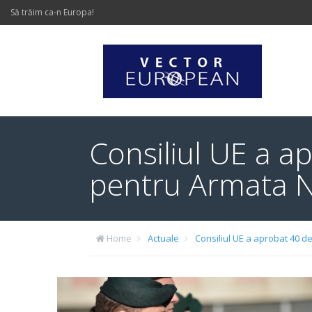
Să trăim ca-n Europa!
Consiliul UE a a
pentru Armata N
Home
Actuale
Consiliul UE a aprobat 40 d