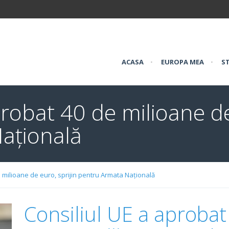
ACASA
•
EUROPA MEA
•
ST
probat 40 de milioane de
ațională
e milioane de euro, sprijin pentru Armata Națională
Consiliul UE a aprobat