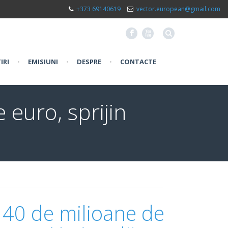
+373 69140619
vector.european@gmail.com
F
X
IRI
•
EMISIUNI
•
DESPRE
•
CONTACTE
 euro, sprijin
 40 de milioane de