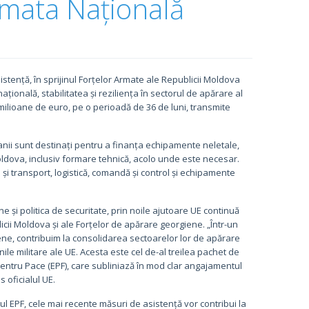
rmata Națională
istență, în sprijinul Forțelor Armate ale Republicii Moldova
ațională, stabilitatea și reziliența în sectorul de apărare al
ilioane de euro, pe o perioadă de 36 de luni, transmite
anii sunt destinați pentru a finanța echipamente neletale,
 Moldova, inclusiv formare tehnică, acolo unde este necesar.
i transport, logistică, comandă și control și echipamente
ne și politica de securitate, prin noile ajutoare UE continuă
cii Moldova și ale Forțelor de apărare georgiene. „Într-un
ropene, contribuim la consolidarea sectoarelor lor de apărare
unile militare ale UE. Acesta este cel de-al treilea pachet de
entru Pace (EPF), care subliniază în mod clar angajamentul
s oficialul UE.
rul EPF, cele mai recente măsuri de asistență vor contribui la