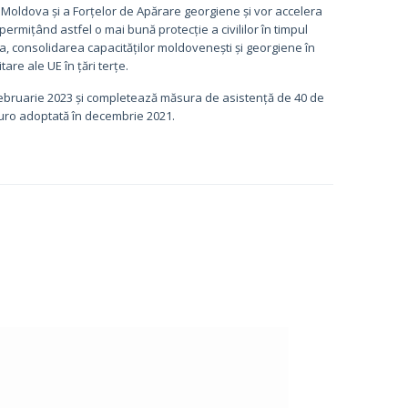
i Moldova și a Forțelor de Apărare georgiene și vor accelera
ermițând astfel o mai bună protecție a civililor în timpul
ea, consolidarea capacităților moldovenești și georgiene în
are ale UE în țări terțe.
februarie 2023 și completează măsura de asistență de 40 de
euro adoptată în decembrie 2021.