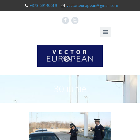
+373 69140619
vector.european@gmail.com
F
X
30 iunie