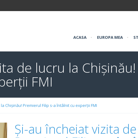
ACASA
•
EUROPA MEA
•
ST
ita de lucru la Chișinău!
perții FMI
 la Chișinău! Premierul Filip s-a întâlnit cu experții FMI
Și-au încheiat vizita de