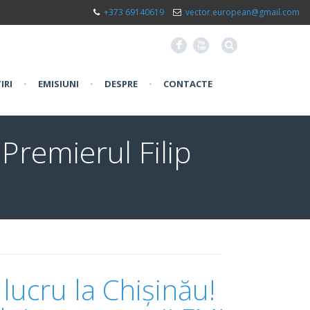
+373 69140619
vector.european@gmail.com
F
X
IRI
•
EMISIUNI
•
DESPRE
•
CONTACTE
 Premierul Filip
 lucru la Chișinău!