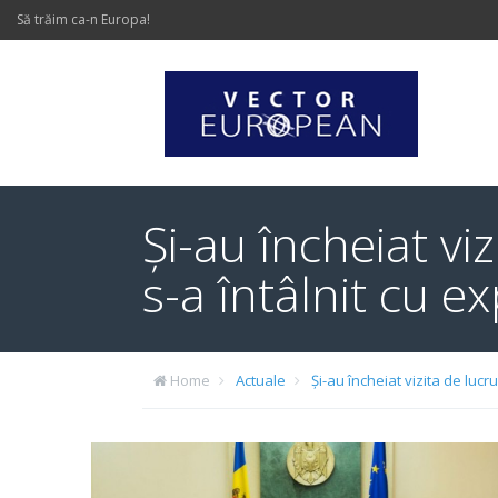
Să trăim ca-n Europa!
Și-au încheiat viz
s-a întâlnit cu ex
Home
Actuale
Și-au încheiat vizita de lucru