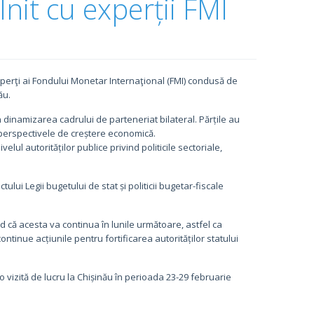
lnit cu experții FMI
experţi ai Fondului Monetar Internaţional (FMI) condusă de
ău.
în dinamizarea cadrului de parteneriat bilateral. Părțile au
i perspectivele de creștere economică.
elul autorităților publice privind politicile sectoriale,
lui Legii bugetului de stat și politicii bugetar-fiscale
d că acesta va continua în lunile următoare, astfel ca
ontinue acțiunile pentru fortificarea autorităților statului
o vizită de lucru la Chișinău în perioada 23-29 februarie