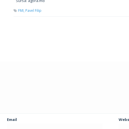
Sursa: agora.md
FMI,
Pavel Filip
Email
Webs