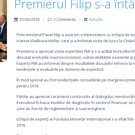
Premierul Filip s-a întâ
01/03/2016
|
0
Comments
|
Actuale
Prim-ministrul Pavel Filip a avut ieri o întrevedere cu echipa de 
Ivanna Vladkova-Hollar, care și-a încheiat vizita de lucru la Chișin
Premierul a apreciat vizita experților FMI și s-a arătat încrezător 
discutat evoluțiile macroeconomice, vulnerabilitățile existente ș
Experții FMI au informat despre rezultatele discuțiilor tehnice la niv
tendințele și evaluările pe domenii de expertiză.
În mod special au fost evidențiate consultările pe marginea proiectu
pentru 2016.
Părțile au apreciat caracterul constructiv al dialogului, menționân
Executivul în baza studiilor de diagnostic în sectorul financiar să c
care au funcții de reglementare și supraveghere.
Echipa de experţi ai Fondului Monetar Internaţional s-a aflat într-
2016.