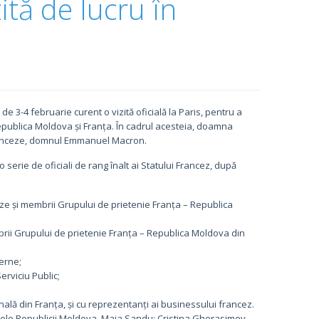
ită de lucru în
e 3-4 februarie curent o vizită oficială la Paris, pentru a
 Republica Moldova și Franța. În cadrul acesteia, doamna
ranceze, domnul Emmanuel Macron.
serie de oficiali de rang înalt ai Statului Francez, după
ze și membrii Grupului de prietenie Franța – Republica
rii Grupului de prietenie Franța – Republica Moldova din
erne;
rviciu Public;
lă din Franța, și cu reprezentanți ai businessului francez.
ntele Republicii Moldova, Maia Sandu; Cristina Gherasimov,