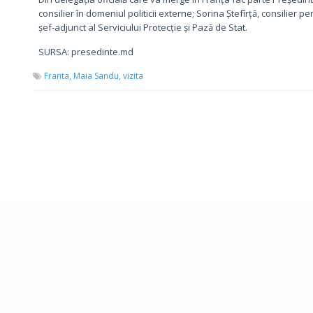
consilier în domeniul politicii externe; Sorina Ștefîrță, consilier 
șef-adjunct al Serviciului Protecție și Pază de Stat.
SURSA: presedinte.md
Franta,
Maia Sandu,
vizita