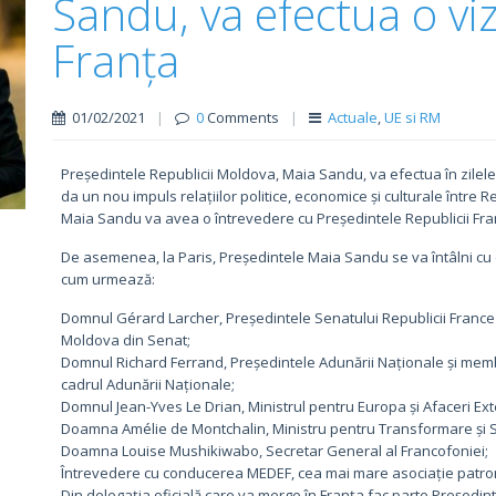
Sandu, va efectua o viz
Franța
01/02/2021
|
0
Comments
|
Actuale
,
UE si RM
Președintele Republicii Moldova, Maia Sandu, va efectua în zilele d
da un nou impuls relațiilor politice, economice și culturale între
Maia Sandu va avea o întrevedere cu Președintele Republicii F
De asemenea, la Paris, Președintele Maia Sandu se va întâlni cu o 
cum urmează:
Domnul Gérard Larcher, Președintele Senatului Republicii France
Moldova din Senat;
Domnul Richard Ferrand, Președintele Adunării Naționale și memb
cadrul Adunării Naționale;
Domnul Jean-Yves Le Drian, Ministrul pentru Europa și Afaceri Ext
Doamna Amélie de Montchalin, Ministru pentru Transformare și Se
Doamna Louise Mushikiwabo, Secretar General al Francofoniei;
Întrevedere cu conducerea MEDEF, cea mai mare asociație patrona
Din delegația oficială care va merge în Franța fac parte Președi