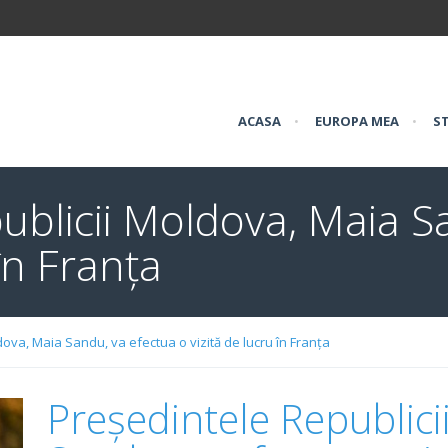
ACASA
•
EUROPA MEA
•
ST
ublicii Moldova, Maia S
 în Franța
dova, Maia Sandu, va efectua o vizită de lucru în Franța
Președintele Republici