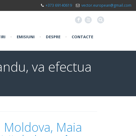
+373 69140619
vector.european@gmail.com
F
X
IRI
•
EMISIUNI
•
DESPRE
•
CONTACTE
andu, va efectua
i Moldova, Maia