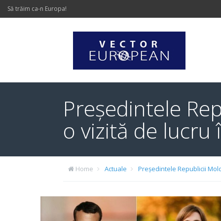
Să trăim ca-n Europa!
Președintele Rep
o vizită de lucru
Home
Actuale
Președintele Republicii Mol