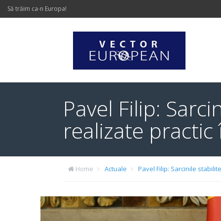
Să trăim ca-n Europa!
Pavel Filip: Sarci
realizate practic 
Home
Actuale
Pavel Filip: Sarcinile stabili