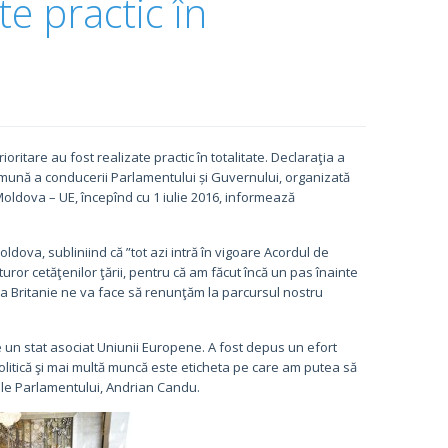
te practic în
ritare au fost realizate practic în totalitate. Declaraţia a
 comună a conducerii Parlamentului și Guvernului, organizată
 Moldova – UE, începînd cu 1 iulie 2016, informează
ldova, subliniind că ”tot azi intră în vigoare Acordul de
uror cetăţenilor ţării, pentru că am făcut încă un pas înainte
ea Britanie ne va face să renunţăm la parcursul nostru
e un stat asociat Uniunii Europene. A fost depus un efort
olitică şi mai multă muncă este eticheta pe care am putea să
ele Parlamentului, Andrian Candu.