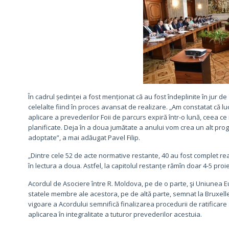
În cadrul ședinței a fost menționat că au fost îndeplinite în jur
celelalte fiind în proces avansat de realizare. „Am constatat că lu
aplicare a prevederilor Foii de parcurs expiră într-o lună, ceea ce
planificate. Deja în a doua jumătate a anului vom crea un alt pro
adoptate”, a mai adăugat Pavel Filip.
„Dintre cele 52 de acte normative restante, 40 au fost complet re
în lectura a doua. Astfel, la capitolul restanțe rămîn doar 4-5 pr
Acordul de Asociere între R. Moldova, pe de o parte, şi Uniunea
statele membre ale acestora, pe de altă parte, semnat la Bruxelles 
vigoare a Acordului semnifică finalizarea procedurii de ratificare 
aplicarea în integralitate a tuturor prevederilor acestuia.