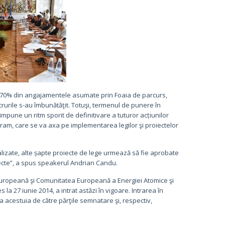
 de 70% din angajamentele asumate prin Foaia de parcurs,
crurile s-au îmbunătăţit. Totuşi, termenul de punere în
 impune un ritm sporit de definitivare a tuturor acțiunilor
gram, care se va axa pe implementarea legilor şi proiectelor
alizate, alte șapte proiecte de lege urmează să fie aprobate
oiecte”, a spus speakerul Andrian Candu.
 Europeană şi Comunitatea Europeană a Energiei Atomice şi
la 27 iunie 2014, a intrat astăzi în vigoare. Intrarea în
a acestuia de către părţile semnatare şi, respectiv,