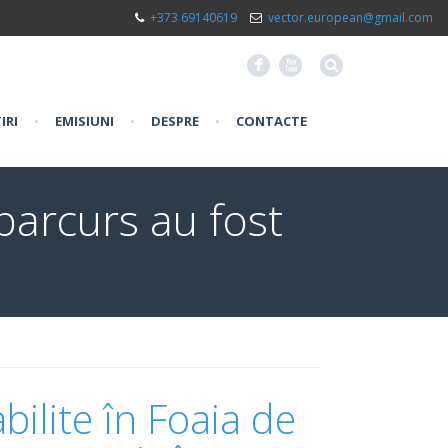
+373 69140619
vector.european@gmail.com
F
X
IRI
•
EMISIUNI
•
DESPRE
•
CONTACTE
e parcurs au fost
abilite în Foaia de