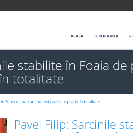
ACASA
•
EUROPA MEA
•
ST
nile stabilite în Foaia d
în totalitate
te în Foaia de parcurs au fost realizate practic în totalitate
Pavel Filip: Sarcinile st