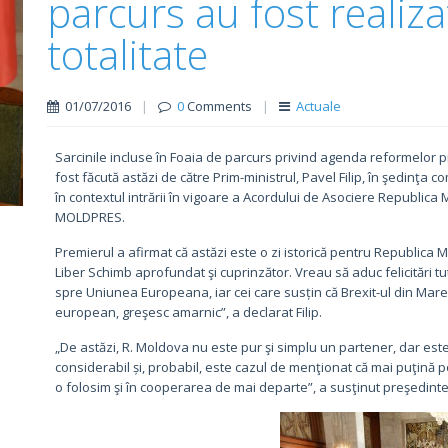
parcurs au fost realiza
totalitate
01/07/2016
|
0
Comments
|
Actuale
Sarcinile incluse în Foaia de parcurs privind agenda reformelor prio
fost făcută astăzi de către Prim-ministrul, Pavel Filip, în şedinţa
în contextul intrării în vigoare a Acordului de Asociere Republica
MOLDPRES.
Premierul a afirmat că astăzi este o zi istorică pentru Republica Mo
Liber Schimb aprofundat şi cuprinzător. Vreau să aduc felicitări tut
spre Uniunea Europeana, iar cei care susțin că Brexit-ul din Mar
european, greşesc amarnic”, a declarat Filip.
„De astăzi, R. Moldova nu este pur şi simplu un partener, dar est
considerabil și, probabil, este cazul de menţionat că mai puţină p
o folosim şi în cooperarea de mai departe”, a susţinut preşedint