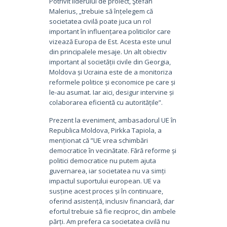
Potrivit liderului de proiect, Ştefan
Malerius, „trebuie să înțelegem că
societatea civilă poate juca un rol
important în influențarea politicilor care
vizează Europa de Est. Acesta este unul
din principalele mesaje. Un alt obiectiv
important al societății civile din Georgia,
Moldova și Ucraina este de a monitoriza
reformele politice și economice pe care și
le-au asumat. Iar aici, desigur intervine și
colaborarea eficientă cu autoritățile”.
Prezent la eveniment, ambasadorul UE în
Republica Moldova, Pirkka Tapiola, a
menționat că ”UE vrea schimbări
democratice în vecinătate. Fără reforme și
politici democratice nu putem ajuta
guvernarea, iar societatea nu va simți
impactul suportului european. UE va
susține acest proces și în continuare,
oferind asistență, inclusiv financiară, dar
efortul trebuie să fie reciproc, din ambele
părți. Am prefera ca societatea civilă nu