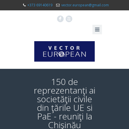
+373 69140619
vector.european@gmail.com
F
X
150 de
reprezentanţi ai
societăţii civile
din ţările UE si
PaE - reuniţi la
Chişinău