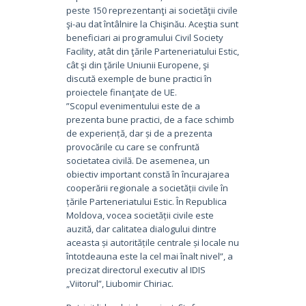
peste 150 reprezentanţi ai societăţii civile
şi-au dat întâlnire la Chişinău. Aceştia sunt
beneficiari ai programului Civil Society
Facility, atât din ţările Parteneriatului Estic,
cât şi din ţările Uniunii Europene, şi
discută exemple de bune practici în
proiectele finanţate de UE.
”Scopul evenimentului este de a
prezenta bune practici, de a face schimb
de experiență, dar și de a prezenta
provocările cu care se confruntă
societatea civilă. De asemenea, un
obiectiv important constă în încurajarea
cooperării regionale a societății civile în
țările Parteneriatului Estic. În Republica
Moldova, vocea societății civile este
auzită, dar calitatea dialogului dintre
aceasta și autoritățile centrale și locale nu
întotdeauna este la cel mai înalt nivel”, a
precizat directorul executiv al IDIS
„Viitorul”, Liubomir Chiriac.