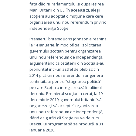
fața clădirii Parlamentului și după ieșirea
Marii Britanii din UE. În aceeași zi, aleşii
scoţieni au adoptat o moţiune care cere
organizarea unui nou referendum privind
independenţa Scoţiei.
Premierul britanic Boris Johnson a respins
la 14 ianuarie, în mod oficial, solicitarea
guvernului scoțian pentru organizarea
unui nou referendum de independență,
argumentând că cetățenii din Scoția s-au
pronunțat într-un astfel de plebiscit în
2014 și că un nou referendum ar genera
continuitate pentru ”stagnarea politică”
pe care Scoția a înregistrează în ultimul
deceniu. Premierul scoţian a cerut, la 19
decembrie 2019, guvernului britanic ”să
negocieze şi să accepte” organizarea
unui nou referendum de independenţă,
dând asigurări că Scoţia nu va da curs
Brexitului programat să se producă la 31
ianuarie 2020.