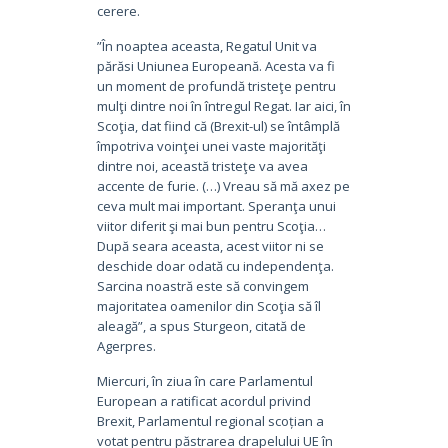
cerere.
”În noaptea aceasta, Regatul Unit va
părăsi Uniunea Europeană. Acesta va fi
un moment de profundă tristeţe pentru
mulţi dintre noi în întregul Regat. Iar aici, în
Scoţia, dat fiind că (Brexit-ul) se întâmplă
împotriva voinţei unei vaste majorităţi
dintre noi, această tristeţe va avea
accente de furie. (…) Vreau să mă axez pe
ceva mult mai important. Speranţa unui
viitor diferit şi mai bun pentru Scoţia…
După seara aceasta, acest viitor ni se
deschide doar odată cu independenţa.
Sarcina noastră este să convingem
majoritatea oamenilor din Scoţia să îl
aleagă”, a spus Sturgeon, citată de
Agerpres.
Miercuri, în ziua în care Parlamentul
European a ratificat acordul privind
Brexit, Parlamentul regional scoțian a
votat pentru păstrarea drapelului UE în