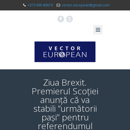
+373 69140619
vector.european@gmail.com
F
X
Ziua Brexit.
Premierul Scoției
anunță că va
stabili ”următorii
pași” pentru
referendumul