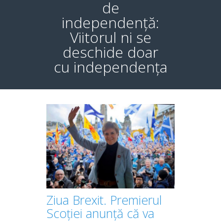
de
independență:
Viitorul ni se
deschide doar
cu independența
Ziua Brexit. Premierul
Scoției anunță că va