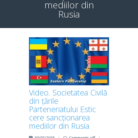
mediilor din
Rusia
Video. Societatea Civilă
din țările
Parteneriatului Estic
cere sancționarea
mediilor din Rusia
30/03/2015
|
Comments off
|