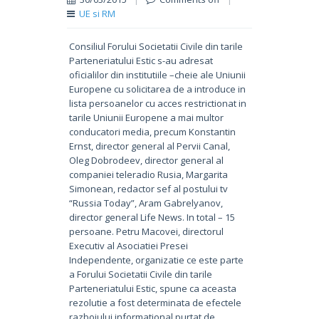
UE si RM
Consiliul Forului Societatii Civile din tarile
Parteneriatului Estic s-au adresat
oficialilor din institutiile –cheie ale Uniunii
Europene cu solicitarea de a introduce in
lista persoanelor cu acces restrictionat in
tarile Uniunii Europene a mai multor
conducatori media, precum Konstantin
Ernst, director general al Pervii Canal,
Oleg Dobrodeev, director general al
companiei teleradio Rusia, Margarita
Simonean, redactor sef al postului tv
“Russia Today”, Aram Gabrelyanov,
director general Life News. In total – 15
persoane. Petru Macovei, directorul
Executiv al Asociatiei Presei
Independente, organizatie ce este parte
a Forului Societatii Civile din tarile
Parteneriatului Estic, spune ca aceasta
rezolutie a fost determinata de efectele
razboiului informational purtat de