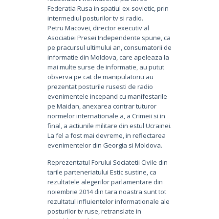
Federatia Rusa in spatiul ex-sovietic, prin
intermediul posturilor tv si radio.
Petru Macovei, director executiv al
Asociatiei Presei Independente spune, ca
pe pracursul ultimului an, consumatorii de
informatie din Moldova, care apeleaza la
mai multe surse de informatie, au putut
observa pe cat de manipulatoriu au
prezentat posturile rusesti de radio
evenimentele incepand cu manifestarile
pe Maidan, anexarea contrar tuturor
normelor internationale a, a Crimeii si in
final, a actiunile militare din estul Ucrainei.
La fel a fost mai devreme, in reflectarea
evenimentelor din Georgia si Moldova.
Reprezentatul Forului Sociatetii Civile din
tarile parteneriatului Estic sustine, ca
rezultatele alegerilor parlamentare din
noiembrie 2014 din tara noastra sunt tot
rezultatul influientelor informationale ale
posturilor tv ruse, retranslate in