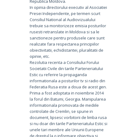
Republica Moldova.
In opinia directorului executiv al Asociatiei
Presei Independente, pe termen scurt
Consiliul National al Audiovizualului
trebuie sa monitorizeze emisia posturilor
rusesti retranslate in Moldova si sa le
sanctioneze pentru produsele care sunt
realizate fara respectarea principiilor
obiectivitatii, echidistantei, pluralitatii de
opinie, etc.
Rezolutia recenta a Consiliului Forului
Societatii Civile din tarile Parteneriatului
Estic cu referire la propaganda
informationala a posturilor tv si radio din
Federatia Rusa este a doua de acest gen.
Prima a fost adoptata in noiembrie 2014
la forul din Batumi, Georgia. Manipularea
informationala promovata de mediile
controlate de Cremlin, se spune in
document, lipsesc vorbitorii de limba rusa
si nu doar din tarile Parteneriatului Estic si
unele tari membre ale Uniunii Europene
de dreptul la o informare obiectiva si