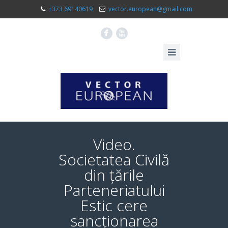
+373 69140619
vector.european@gmail.com
F
X
Video.
Societatea Civilă
din țările
Parteneriatului
Estic cere
sancționarea