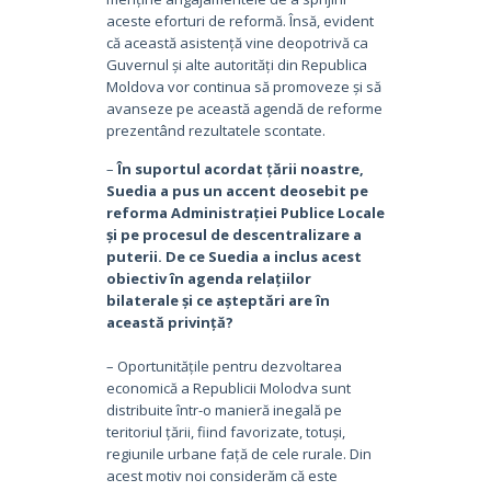
aceste eforturi de reformă. Însă, evident
că această asistență vine deopotrivă ca
Guvernul și alte autorități din Republica
Moldova vor continua să promoveze și să
avanseze pe această agendă de reforme
prezentând rezultatele scontate.
–
În suportul acordat țării noastre,
Suedia a pus un accent deosebit pe
reforma Administrației Publice Locale
și pe procesul de descentralizare a
puterii. De ce Suedia a inclus acest
obiectiv în agenda relațiilor
bilaterale și ce așteptări are în
această privință?
– Oportunitățile pentru dezvoltarea
economică a Republicii Molodva sunt
distribuite într-o manieră inegală pe
teritoriul țării, fiind favorizate, totuși,
regiunile urbane față de cele rurale. Din
acest motiv noi considerăm că este