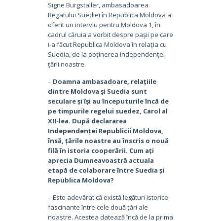
Signe Burgstaller, ambasadoarea
Regatului Suediei în Republica Moldova a
oferit un interviu pentru Moldova 1, în
cadrul căruia a vorbit despre paşii pe care
i-a făcut Republica Moldova în relaţia cu
Suedia, de la obţinerea Independenţei
ţării noastre.
–
Doamna ambasadoare, relațiile
dintre Moldova și Suedia sunt
seculare și își au începuturile încă de
pe timpurile regelui suedez, Carol al
XII-lea. După declararea
Independenței Republicii Moldova,
însă, țările noastre au înscris o nouă
filă în istoria cooperării. Cum ați
aprecia Dumneavoastră actuala
etapă de colaborare între Suedia și
Republica Moldova?
– Este adevărat că există legături istorice
fascinante între cele două țări ale
noastre. Acestea datează încă de la prima