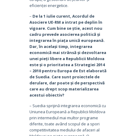
eficienței energetice.
–
De la 1 iulie curent, Acordul de
Asociere UE-RM a intrat pe deplin în
vigoare. Cum bine se știe, acest nou
cadru prevede asocierea politică și
integrarea în piața unică europeană.
Dar, în același timp, integrarea
economică mai strânsă și dezvoltarea
unei pieți libere a Republicii Moldova
este și o prioritatea a Strategiei 2014
– 2010 pentru Europa de Est elaborată
de Suedia. Care sunt proiectele de
derulare, dar poate și de perspectivă
care au drept scop materializarea
acestui obiectiv?
– Suedia sprijină integrarea economică cu
Uniunea Europeană a Republicii Moldova
prin intermediul mai multor programe
diferite, toate având scopul de a spori
competitivitatea mediului de afaceri al
Moldovei pe piața europeană. O