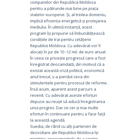
companiilor din Republica Moldova
pentru a pătrunde mai bine pe piața
statelor europene. Și, al treilea domeniu,
implică eficiența energetică și protejarea
mediului. În ultimă instanță, acest
program își propune să îmbunătățească
condițiile de trai pentru cetățenii
Republicii Moldova. Cu adevărat vor fi
alocați în jur de 10 -12 mil. de euro anual.
În ceea ce privește progresul care a fost
înregistrat deocamdată, din motivul că a
existat această criză politică, economică
anul trecut, s-a pierdut ceva din
stimulentele pentru procesul de reforme.
Însă acum, aparent acest parcurs a
revenit. Cu adevărat aceste eforturi
depuse au reușit să aducă înregistrarea
unui progres. Dar se cer și mai multe
eforturi în continuare pentru a face față
la această agendă.
Suedia, de rând cu alți parteneri de
dezvoltare ale Republicii Moldova își
menține angajamentele de a sprijini