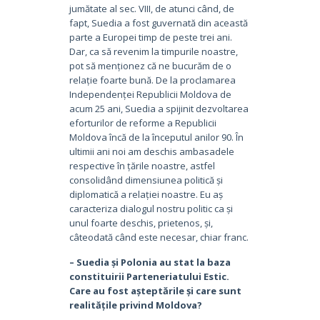
jumătate al sec. VIII, de atunci când, de
fapt, Suedia a fost guvernată din această
parte a Europei timp de peste trei ani.
Dar, ca să revenim la timpurile noastre,
pot să menționez că ne bucurăm de o
relație foarte bună. De la proclamarea
Independenței Republicii Moldova de
acum 25 ani, Suedia a spijinit dezvoltarea
eforturilor de reforme a Republicii
Moldova încă de la începutul anilor 90. În
ultimii ani noi am deschis ambasadele
respective în țările noastre, astfel
consolidând dimensiunea politică și
diplomatică a relației noastre. Eu aș
caracteriza dialogul nostru politic ca și
unul foarte deschis, prietenos, și,
câteodată când este necesar, chiar franc.
– Suedia și Polonia au stat la baza
constituirii Parteneriatului Estic.
Care au fost așteptările și care sunt
realitățile privind Moldova?