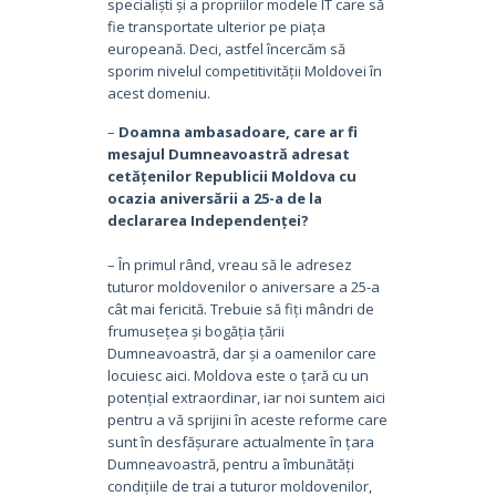
specialiști și a propriilor modele IT care să
fie transportate ulterior pe piața
europeană. Deci, astfel încercăm să
sporim nivelul competitivității Moldovei în
acest domeniu.
–
Doamna ambasadoare, care ar fi
mesajul Dumneavoastră adresat
cetățenilor Republicii Moldova cu
ocazia aniversării a 25-a de la
declararea Independenței?
– În primul rând, vreau să le adresez
tuturor moldovenilor o aniversare a 25-a
cât mai fericită. Trebuie să fiți mândri de
frumusețea și bogăția țării
Dumneavoastră, dar și a oamenilor care
locuiesc aici. Moldova este o țară cu un
potențial extraordinar, iar noi suntem aici
pentru a vă sprijini în aceste reforme care
sunt în desfășurare actualmente în țara
Dumneavoastră, pentru a îmbunătăți
condițiile de trai a tuturor moldovenilor,