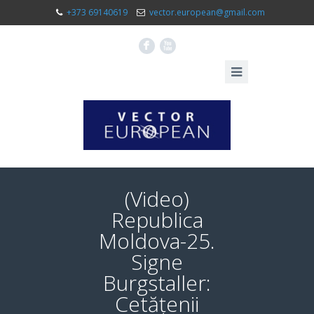
+373 69140619
vector.european@gmail.com
F
X
(Video)
Republica
Moldova-25.
Signe
Burgstaller:
Cetățenii