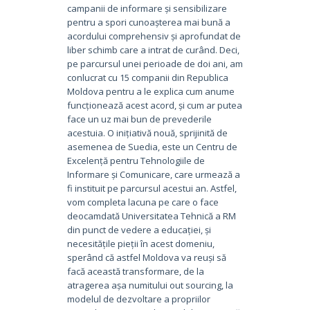
campanii de informare și sensibilizare
pentru a spori cunoașterea mai bună a
acordului comprehensiv și aprofundat de
liber schimb care a intrat de curând. Deci,
pe parcursul unei perioade de doi ani, am
conlucrat cu 15 companii din Republica
Moldova pentru a le explica cum anume
funcționează acest acord, și cum ar putea
face un uz mai bun de prevederile
acestuia. O inițiativă nouă, sprijinită de
asemenea de Suedia, este un Centru de
Excelență pentru Tehnologiile de
Informare și Comunicare, care urmează a
fi instituit pe parcursul acestui an. Astfel,
vom completa lacuna pe care o face
deocamdată Universitatea Tehnică a RM
din punct de vedere a educației, și
necesitățile pieții în acest domeniu,
sperând că astfel Moldova va reuși să
facă această transformare, de la
atragerea așa numitului out sourcing, la
modelul de dezvoltare a propriilor