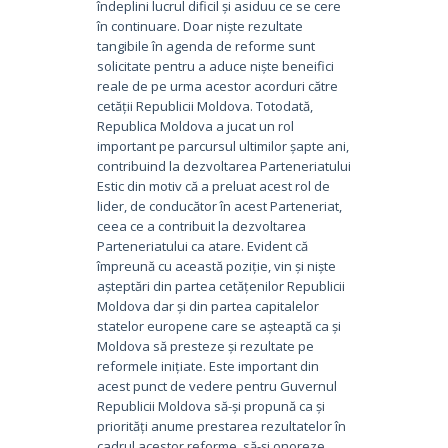
îndeplini lucrul dificil și asiduu ce se cere
în continuare. Doar niște rezultate
tangibile în agenda de reforme sunt
solicitate pentru a aduce niște beneifici
reale de pe urma acestor acorduri către
cetății Republicii Moldova. Totodată,
Republica Moldova a jucat un rol
important pe parcursul ultimilor șapte ani,
contribuind la dezvoltarea Parteneriatului
Estic din motiv că a preluat acest rol de
lider, de conducător în acest Parteneriat,
ceea ce a contribuit la dezvoltarea
Parteneriatului ca atare. Evident că
împreună cu această poziție, vin și niște
așteptări din partea cetățenilor Republicii
Moldova dar și din partea capitalelor
statelor europene care se așteaptă ca și
Moldova să presteze și rezultate pe
reformele inițiate. Este important din
acest punct de vedere pentru Guvernul
Republicii Moldova să-și propună ca și
priorități anume prestarea rezultatelor în
cadrul acestor reforme, să-și onoreze