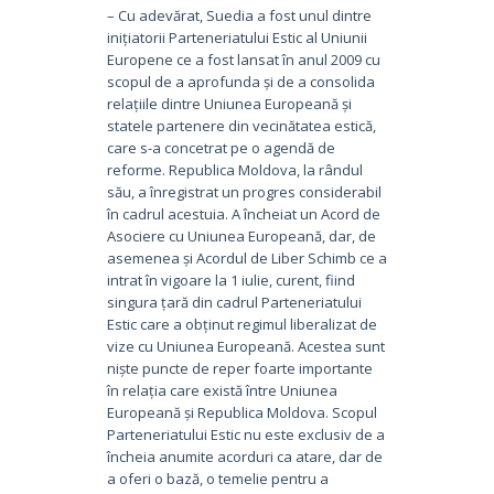
– Cu adevărat, Suedia a fost unul dintre
inițiatorii Parteneriatului Estic al Uniunii
Europene ce a fost lansat în anul 2009 cu
scopul de a aprofunda și de a consolida
relațiile dintre Uniunea Europeană și
statele partenere din vecinătatea estică,
care s-a concetrat pe o agendă de
reforme. Republica Moldova, la rândul
său, a înregistrat un progres considerabil
în cadrul acestuia. A încheiat un Acord de
Asociere cu Uniunea Europeană, dar, de
asemenea și Acordul de Liber Schimb ce a
intrat în vigoare la 1 iulie, curent, fiind
singura țară din cadrul Parteneriatului
Estic care a obținut regimul liberalizat de
vize cu Uniunea Europeană. Acestea sunt
niște puncte de reper foarte importante
în relația care există între Uniunea
Europeană și Republica Moldova. Scopul
Parteneriatului Estic nu este exclusiv de a
încheia anumite acorduri ca atare, dar de
a oferi o bază, o temelie pentru a