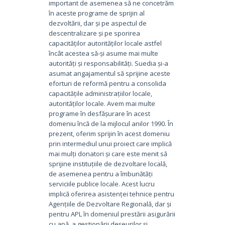
important de asemenea să ne concetrăm
în aceste programe de sprijin al
dezvoltării, dar și pe aspectul de
descentralizare și pe sporirea
capacităților autorităților locale astfel
încât acestea să-și asume mai multe
autorități și responsabilități. Suedia și-a
asumat angajamentul să sprijine aceste
eforturi de reformă pentru a consolida
capacitățile administrațiilor locale,
autorităților locale. Avem mai multe
programe în desfășurare în acest
domeniu încă de la mijlocul anilor 1990. În
prezent, oferim sprijin în acest domeniu
prin intermediul unui proiect care implică
mai mulți donatori și care este menit să
sprijine instituțiile de dezvoltare locală,
de asemenea pentru a îmbunătăți
serviciile publice locale. Acest lucru
implică oferirea asistenței tehnice pentru
Agențiile de Dezvoltare Regională, dar și
pentru APL în domeniul prestării asigurării
cu apă, a gestionării deșeurilor și