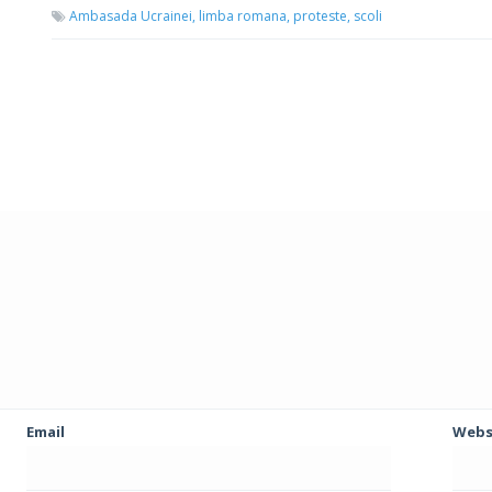
Ambasada Ucrainei,
limba romana,
proteste,
scoli
Email
Webs