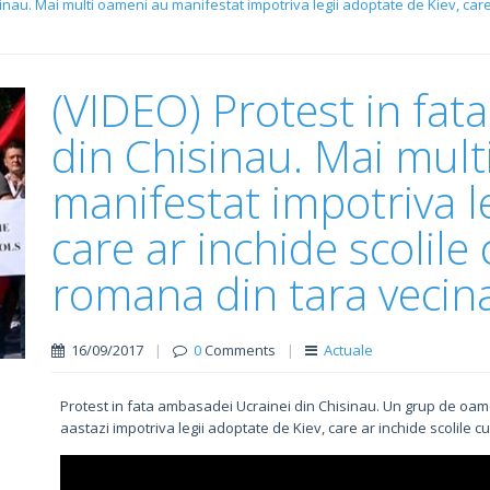
inau. Mai multi oameni au manifestat impotriva legii adoptate de Kiev, care
(VIDEO) Protest in fat
din Chisinau. Mai mul
manifestat impotriva le
care ar inchide scolile
romana din tara vecin
16/09/2017
|
0
Comments
|
Actuale
Protest in fata ambasadei Ucrainei din Chisinau. Un grup de oamen
aastazi impotriva legii adoptate de Kiev, care ar inchide scolile 