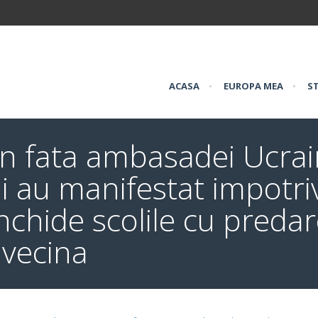
ACASA
•
EUROPA MEA
•
ST
in fata ambasadei Ucrai
 au manifestat impotriv
inchide scolile cu preda
 vecina