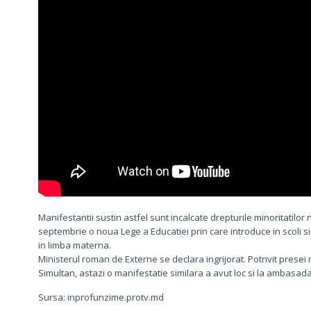
Manifestantii sustin astfel sunt incalcate drepturile minoritatilor
septembrie o noua Lege a Educatiei prin care introduce in scoli s
in limba materna.
Ministerul roman de Externe se declara ingrijorat. Potrivit presei 
Simultan, astazi o manifestatie similara a avut loc si la ambasada
Sursa: inprofunzime.protv.md