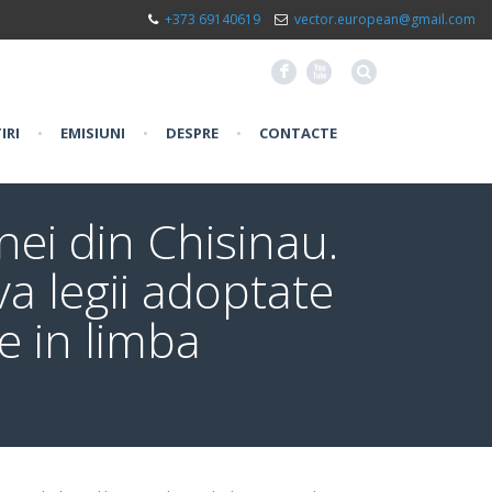
+373 69140619
vector.european@gmail.com
F
X
IRI
•
EMISIUNI
•
DESPRE
•
CONTACTE
nei din Chisinau.
a legii adoptate
re in limba