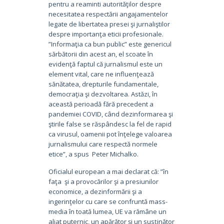
pentru a reaminti autorităţilor despre
necesitatea respectării angajamentelor
legate de libertatea presei şi jurnaliştilor
despre importanţa eticii profesionale.
”Informaţia ca bun public” este genericul
sărbătorii din acest an, el scoate în
evidenţă faptul că jurnalismul este un
element vital, care ne influenţează
sănătatea, drepturile fundamentale,
democraţia şi dezvoltarea. Astăzi, în
această perioadă fără precedent a
pandemiei COVID, când dezinformarea şi
ştirile false se răspândesc la fel de rapid
ca virusul, oamenii pot înţelege valoarea
jurnalismului care respectă normele
etice”, a spus Peter Michalko.
Oficialul european a mai declarat că: ”în
faţa şi a provocărilor şi a presiunilor
economice, a dezinformării şi a
ingerinţelor cu care se confruntă mass-
media în toată lumea, UE va rămâne un
aliat puternic, un apărător şi un susţinător