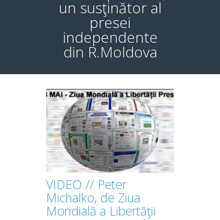
un susţinător al
presei
independente
din R.Moldova
VIDEO // Peter
Michalko, de Ziua
Mondială a Libertăţii