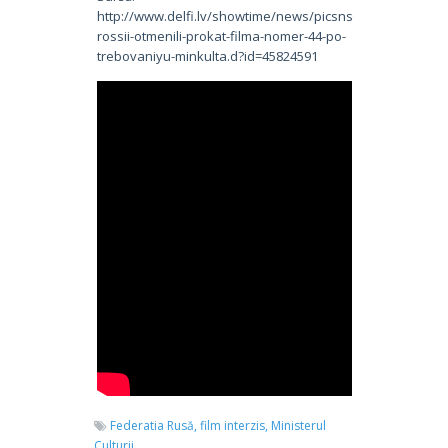
http://www.delfi.lv/showtime/news/picsnsounds/pics/v-
rossii-otmenili-prokat-filma-nomer-44-po-
trebovaniyu-minkulta.d?id=45824591
Federatia Rusă,
film interzis,
Ministerul
Culturii