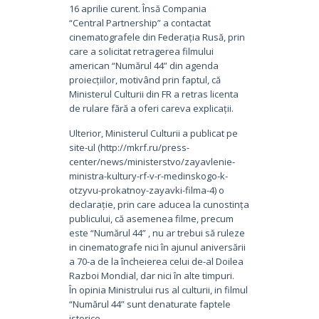
16 aprilie curent. Însă Compania
“Central Partnership” a contactat
cinematografele din Federația Rusă, prin
care a solicitat retragerea filmului
american “Numărul 44” din agenda
proiecțiilor, motivând prin faptul, că
Ministerul Culturii din FR a retras licenta
de rulare fără a oferi careva explicații.
Ulterior, Ministerul Culturii a publicat pe
site-ul (http://mkrf.ru/press-
center/news/ministerstvo/zayavlenie-
ministra-kultury-rf-v-r-medinskogo-k-
otzyvu-prokatnoy-zayavki-filma-4) o
declarație, prin care aducea la cunostința
publicului, că asemenea filme, precum
este “Numărul 44” , nu ar trebui să ruleze
in cinematografe nici în ajunul aniversării
a 70-a de la încheierea celui de-al Doilea
Razboi Mondial, dar nici în alte timpuri.
În opinia Ministrului rus al culturii, in filmul
“Numărul 44” sunt denaturate faptele
istorice.