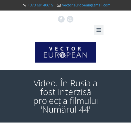
+373 69140619
vector.european@gmail.com
F
X
Video. În Rusia a
fost interzisă
proiecția filmului
"Numărul 44"