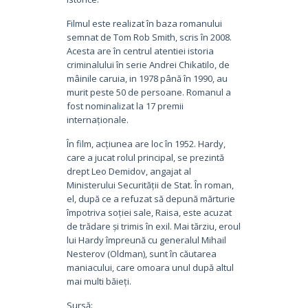
Filmul este realizat în baza romanului
semnat de Tom Rob Smith, scris în 2008.
Acesta are în centrul atentiei istoria
criminalului în serie Andrei Chikatilo, de
mâinile caruia, in 1978 până în 1990, au
murit peste 50 de persoane. Romanul a
fost nominalizat la 17 premii
internaționale.
În film, acțiunea are loc în 1952. Hardy,
care a jucat rolul principal, se prezintă
drept Leo Demidov, angajat al
Ministerului Securității de Stat. În roman,
el, după ce a refuzat să depună mărturie
împotriva soției sale, Raisa, este acuzat
de trădare și trimis în exil. Mai tărziu, eroul
lui Hardy împreună cu generalul Mihail
Nesterov (Oldman), sunt în căutarea
maniacului, care omoara unul după altul
mai multi băieți.
Sursă: