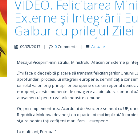
VIDEO. Felicitarea Mini
Externe şi Integrării 
Galbur cu prilejul Zile
09/05/2017
|
0
Comments
|
Actuale
Mesajul Viceprim-ministrului, Ministrului Afacerilor Externe şi Inte
„Îmi face o deosebită plăcere să transmit felicitări ţărilor Uniunii
aprofundării procesului integrării europene, semnificaţia consemn
iar rolul valorilor şi principiilor europene este un reper al democr
europeni, aceste momente de omagiere a spiritului vizionar al păr
ataşamentul pentru valorile noastre comune.
Or, prin implementarea Acordului de Asociere semnat cu UE, dar ş
Republica Moldova devine şi ea o parte tot mai implicată în proiec
sigure pentru toţi cetăţenii marii familii europene.
La mulţi ani, Europa!”