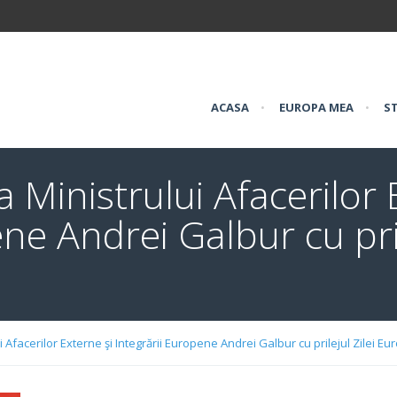
ACASA
•
EUROPA MEA
•
ST
a Ministrului Afacerilor 
ne Andrei Galbur cu pril
i Afacerilor Externe şi Integrării Europene Andrei Galbur cu prilejul Zilei Eu