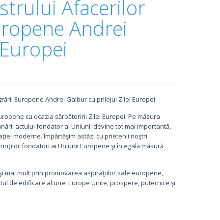
strului Afacerilor
Europene Andrei
i Europei
grării Europene Andrei Galbur cu prilejul Zilei Europei
 Europene cu ocazia sărbătoririi Zilei Europei. Pe măsura
ării actului fondator al Uniunii devine tot mai importantă,
aţiei moderne. Împărtăşim astăzi cu prietenii noştri
inţilor fondatori ai Uniunii Europene şi în egală măsură
i mai mult prin promovarea aspiraţiilor sale europene,
tul de edificare al unei Europe Unite, prospere, puternice şi