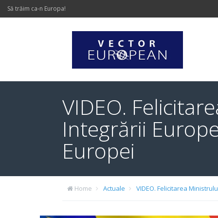
Să trăim ca-n Europa!
VIDEO. Felicitare
Integrării Europe
Europei
Home
Actuale
VIDEO. Felicitarea Ministrulu