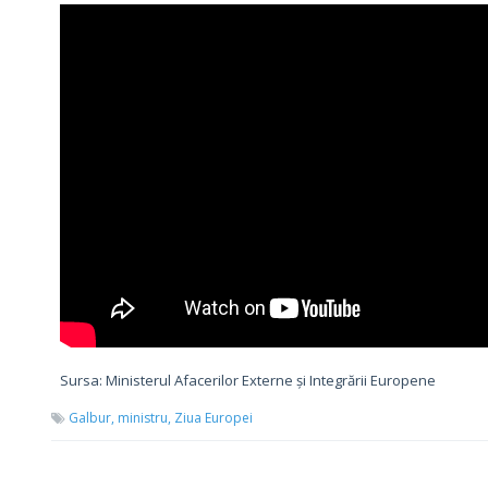
Sursa: Ministerul Afacerilor Externe și Integrării Europene
Galbur,
ministru,
Ziua Europei