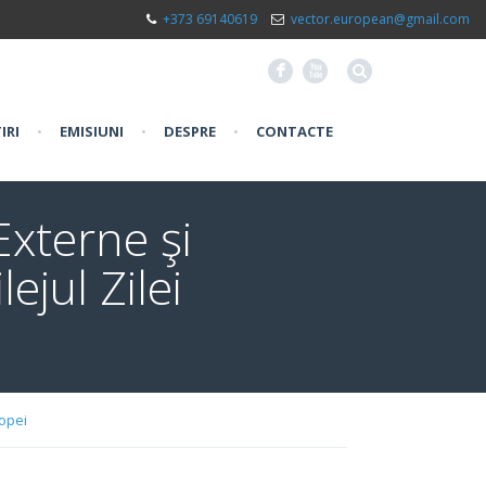
+373 69140619
vector.european@gmail.com
F
X
IRI
•
EMISIUNI
•
DESPRE
•
CONTACTE
Externe şi
ejul Zilei
ropei