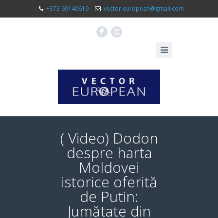
+373 69140619
vector.european@gmail.com
F
X
( Video) Dodon
despre harta
Moldovei
istorice oferită
de Putin:
Jumătate din