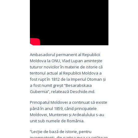
Ambasadorul permanent al Republicii
Moldova la ONU, Vlad Lupan amintește
tuturor novicilor în materie de istorie că
teritoriul actual al Republicii Moldova a
fost rupt în 1812 de la Imperiul Otoman și
a fost numit greșit “Besarabskaia
Gubernia”, relatează Deschide.md.
Principatul Moldovei a continuat să existe
până în anul 1859, când principatele
Moldovei, Munteniei și Ardealulului s-au
unit sub numele de România.
“Lecție de bază de istorie, pentru
incompetenți, din partea mea ca cetățean