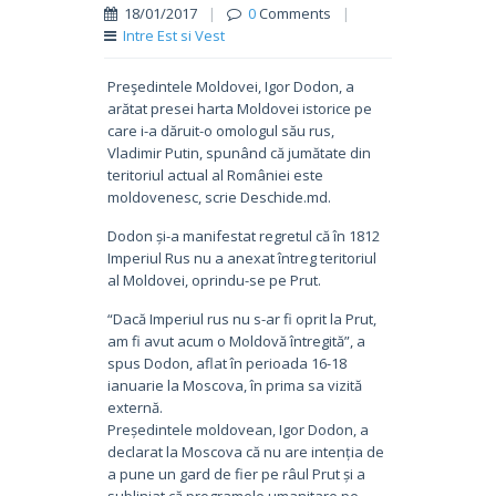
18/01/2017
|
0
Comments
|
Intre Est si Vest
Preşedintele Moldovei, Igor Dodon, a
arătat presei harta Moldovei istorice pe
care i-a dăruit-o omologul său rus,
Vladimir Putin, spunând că jumătate din
teritoriul actual al României este
moldovenesc, scrie Deschide.md.
Dodon și-a manifestat regretul că în 1812
Imperiul Rus nu a anexat întreg teritoriul
al Moldovei, oprindu-se pe Prut.
“Dacă Imperiul rus nu s-ar fi oprit la Prut,
am fi avut acum o Moldovă întregită”, a
spus Dodon, aflat în perioada 16-18
ianuarie la Moscova, în prima sa vizită
externă.
Președintele moldovean, Igor Dodon, a
declarat la Moscova că nu are intenția de
a pune un gard de fier pe râul Prut și a