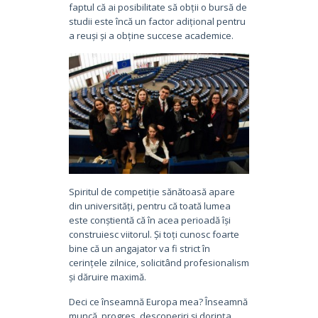
faptul că ai posibilitate să obții o bursă de
studii este încă un factor adițional pentru
a reuși și a obține succese academice.
Spiritul de competiție sănătoasă apare
din universități, pentru că toată lumea
este conștientă că în acea perioadă își
construiesc viitorul. Și toți cunosc foarte
bine că un angajator va fi strict în
cerințele zilnice, solicitând profesionalism
și dăruire maximă.
Deci ce înseamnă Europa mea? Înseamnă
muncă, progres, descoperiri și dorința