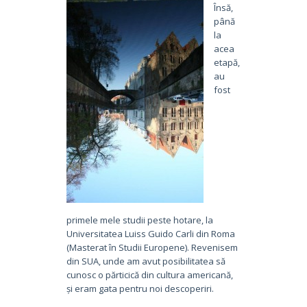
Însă,
până
la
acea
etapă,
au
fost
primele mele studii peste hotare, la
Universitatea Luiss Guido Carli din Roma
(Masterat în Studii Europene). Revenisem
din SUA, unde am avut posibilitatea să
cunosc o părticică din cultura americană,
și eram gata pentru noi descoperiri.