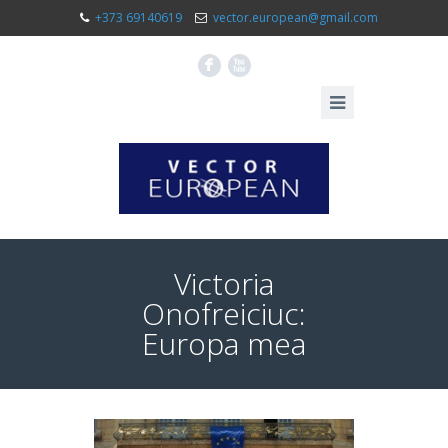
+373 69140619
vector.european@gmail.com
F
X
Victoria
Onofreiciuc:
Europa mea