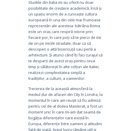
Studiile din Italia mi-au oferit nu doar
posibilitate de creștere academică, însă și
un spațiu enorm de a cunoaște cultura
europeană în una din cele mai frumoase
reprezentări ale acesteia: bătrâna Roma
este un oraș care respiră istorie prin
fiecare por, în care poți să te pierzi de mii
de ori pe micile stradale, doar ca să
descoperi o altă bisericuță sau perlă a
arhitecturii. Și atunci când îți faci curajul să
te desparți de acest oraș pentru ceva
timp și călătorești în alte colțuri ale Italiei,
realizezi complexitatea simplă a
tradițiilor, a culturii, a oamenilor.
Trecerea de la această atmosferă la
mediul dur de afaceri din City în Londra, la
momentul în care am reușit să fiu admisă
pentru cel de-al doilea Masterat, a fost un
moment unic în care mi-am dat seamă de
bogăția diferențelor care există în
Europa, diferențe între oameni și atitudini
față de viață. Acest lucru rămâne util și