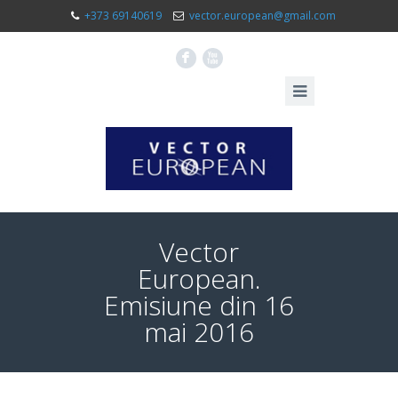
+373 69140619
vector.european@gmail.com
F
X
Vector
European.
Emisiune din 16
mai 2016