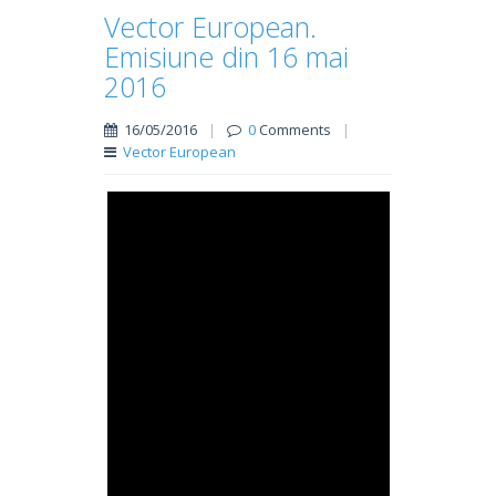
Vector European.
Emisiune din 16 mai
2016
16/05/2016
|
0
Comments
|
Vector European