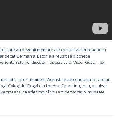
Baltice, care au devenit membre ale comunitatii europene in
iar decat Germania. Estonia a reusit să blocheze
perienta Estoniei discutam astază cu Dl Victor Guzun, ex-
 incheiat la acest moment. Aceasta este concluzia la care au
gii Colegiului Regal din Londra. Carantina, insa, a salvat
avertizează, ca atât timp cât nu am dezvoltat o imunitate