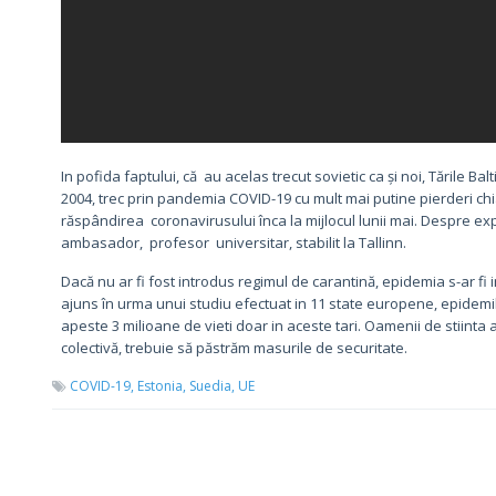
In pofida faptului, că au acelas trecut sovietic ca și noi, Tările 
2004, trec prin pandemia COVID-19 cu mult mai putine pierderi ch
răspândirea coronavirusului înca la mijlocul lunii mai. Despre ex
ambasador, profesor universitar, stabilit la Tallinn.
Dacă nu ar fi fost introdus regimul de carantină, epidemia s-ar fi
ajuns în urma unui studiu efectuat in 11 state europene, epidemilo
apeste 3 milioane de vieti doar in aceste tari. Oamenii de stiinta 
colectivă, trebuie să păstrăm masurile de securitate.
COVID-19,
Estonia,
Suedia,
UE