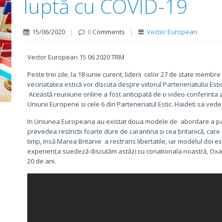
luptă cu COVID-19
15/06/2020
|
0
Comments
|
Vector European
Vector European 15 06 2020 TRM
Peste trei zile, la 18 iunie curent, liderii celor 27 de state memb
vecinatatea estică vor discuta despre viitorul Parteneriatului Estic
Această reuniune online a fost anticipată de o video-conferinta a 
Uniunii Europene si cele 6 din Parteneriatul Estic. Haideti sa vede
In Uniunea Europeana au existat doua modele de abordare a pa
prevedea restrictii foarte dure de carantina și cea britanică, care
timp, insă Marea Britanie a restrans libertatile, iar modelul doi 
experiența suedeză discutăm astăzi cu conationala noastră, Oxan
20 de ani.