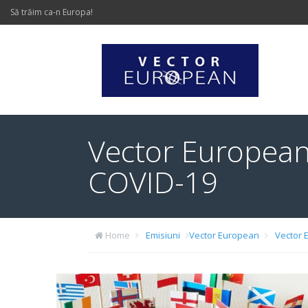
Să trăim ca-n Europa!
Vector European
COVID-19
Home
Emisiuni
Vector European
Vector 