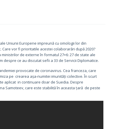
re ale Uniunii Europene impreună cu omologii lor din
. Care vor fi prioritatile acestei colaborarări după 2020?
ministrilor de externe în formatul 27+6: 27 de state ale
m despre ce au discutat sefii a 33 de Servicii Diplomatice.
ndemiei provocate de coronavirus. Cea franceza, care
 miza pe crearea așa-numitei imunități colective. În scurt
este aplicat in continuare doar de Suedia. Despre
a Samoteev, care este stabilită în aceasta țară de peste