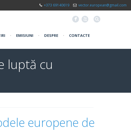
+373 69140619
vector.european@gmail.com
F
X
IRI
•
EMISIUNI
•
DESPRE
•
CONTACTE
 luptă cu
odele europene de