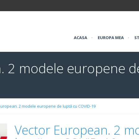
ACASA
•
EUROPA MEA
•
ST
. 2 modele europene de
European. 2 modele europene de luptă cu COVID-19
Vector European. 2 m