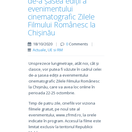
de-a șasea ediții a
evenimentului
cinematografic Zilele
Filmului Românesc la
Chișinău
18/10/2020
|
0
Comments
|
Actuale
,
UE si RM
Unsprezece lungmetraje, atât noi, cât și
clasice, vor putea fi văzute în cadrul celei
de-a șasea ediții a evenimentului
cinematografic Zilele Filmului Românesc
la Chișinău, care va avea loc online în
perioada 22-25 octombrie.
Timp de patru zile, cinefilii vor viziona
filmele gratuit, pe noul site al
evenimentului, www.zfrmd.ro, la orele
indicate în program. Accesul la filme este
limitat exclusiv la teritoriul Republicii