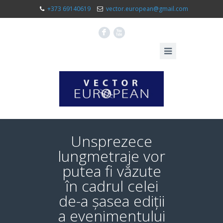
+373 69140619
vector.european@gmail.com
F
X
Unsprezece
lungmetraje vor
putea fi văzute
în cadrul celei
de-a șasea ediții
a evenimentului