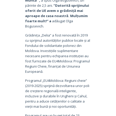
muncă ”,
a spus Olga Bogusevich, un
părinte de 2,5 ani.
”Datorită sprijinului
oferit de UE avem o grădiniță mai
aproape de casa noastră. Mulțumim
foarte mult!”
а
adăugat Olga
Bogusevich.
Grădinița „Delia” a fost renovată în 2019
cu sprijinul autorităților publice locale și al
Fondului de solidaritate polonez din
Moldova. Investițiile suplimentare
necesare pentru echiparea instituției au
fost furnizate de EU4Moldova: Programul
Regiuni Cheie, finanțat de Uniunea
Europeană.
Programul „EU4Moldova: Regiuni cheie”
(2019-2025) sprijină dezvoltarea unor poli
de creștere regională inteligente,
incluzive și durabile în Ungheni și Cahul,
pentru a aduce cetățenilor o calitate a
vieții mai bună și noi oportunități.
Programul are un buget total de 23