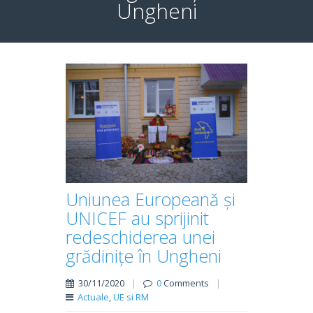
Ungheni
Uniunea Europeană și
UNICEF au sprijinit
redeschiderea unei
grădinițe în Ungheni
30/11/2020
|
0
Comments
|
Actuale
,
UE si RM