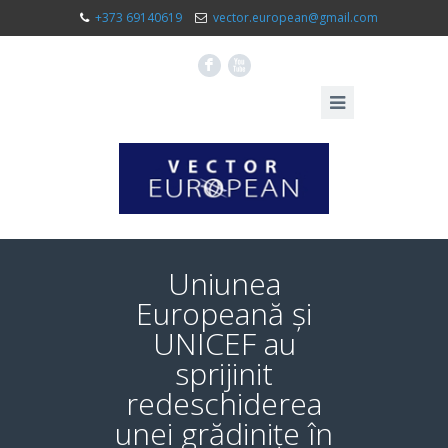
+373 69140619
vector.european@gmail.com
F
X
Uniunea
Europeană și
UNICEF au
sprijinit
redeschiderea
unei grădinițe în