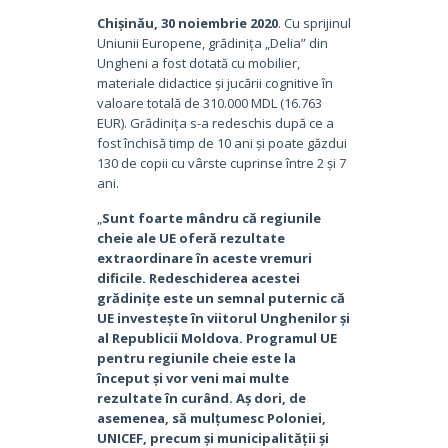
Chișinău, 30 noiembrie 2020
. Cu sprijinul
Uniunii Europene, grădinița „Delia” din
Ungheni a fost dotată cu mobilier,
materiale didactice și jucării cognitive în
valoare totală de 310.000 MDL (16.763
EUR). Grădinița s-a redeschis după ce a
fost închisă timp de 10 ani și poate găzdui
130 de copii cu vârste cuprinse între 2 și 7
ani.
„
Sunt foarte mândru că regiunile
cheie ale UE oferă rezultate
extraordinare în aceste vremuri
dificile. Redeschiderea acestei
grădinițe este un semnal puternic că
UE investește în viitorul Unghenilor și
al Republicii Moldova. Programul UE
pentru regiunile cheie este la
început și vor veni mai multe
rezultate în curând. Aș dori, de
asemenea, să mulțumesc Poloniei,
UNICEF, precum și municipalității și