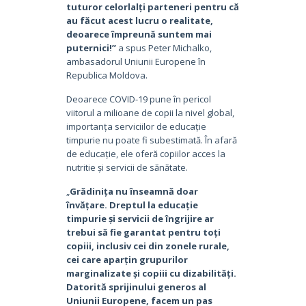
tuturor celorlalți parteneri pentru că
au făcut acest lucru o realitate,
deoarece împreună suntem mai
puternici!”
a spus Peter Michalko,
ambasadorul Uniunii Europene în
Republica Moldova.
Deoarece COVID-19 pune în pericol
viitorul a milioane de copii la nivel global,
importanța serviciilor de educație
timpurie nu poate fi subestimată. În afară
de educație, ele oferă copiilor acces la
nutritie și servicii de sănătate.
„
Grădinița nu înseamnă doar
învățare. Dreptul la educație
timpurie și servicii de îngrijire ar
trebui să fie garantat pentru toți
copiii, inclusiv cei din zonele rurale,
cei care aparțin grupurilor
marginalizate și copiii cu dizabilități.
Datorită sprijinului generos al
Uniunii Europene, facem un pas