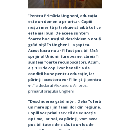
“
Pentru Primăria Ungheni, educația
este un domeniu prioritar. Copiii
noștri merită și trebuie să aibă tot ce
este mai bun. De aceea suntem
foarte bucuroși să deschidem o nouă
grădiniță în Ungheni – a șaptea.
Acest lucru nu ar fi fost posibil fără
sprijinul Uniunii Europeane, căreia îi
suntem foarte recunoscători. Acum,
alți 130 de copii vor beneficia de
condiții bune pentru educație, iar
părinții acestora vor fi liniștiți pentru
ei,”
a declarat Alexandru Ambros,
primarul orașului Ungheni.
”Deschiderea grădiniței„ Delia ”oferă
un mare sprijin familiilor din regiune.
Copiii vor primi servicii de educație
optime, iar noi, ca părinți, vom avea
posibilitatea de a căuta un loc de