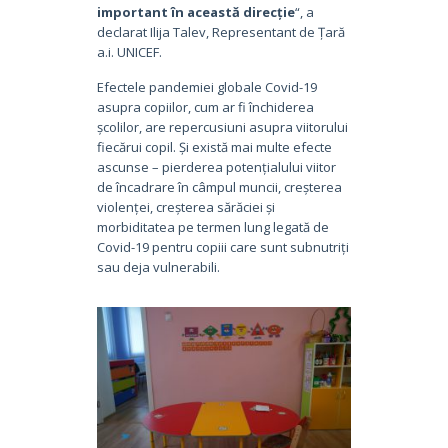
important în această direcție
“, a
declarat Ilija Talev, Representant de Țară
a.i. UNICEF.
Efectele pandemiei globale Covid-19
asupra copiilor, cum ar fi închiderea
școlilor, are repercusiuni asupra viitorului
fiecărui copil. Și există mai multe efecte
ascunse – pierderea potențialului viitor
de încadrare în câmpul muncii, creșterea
violenței, creșterea sărăciei și
morbiditatea pe termen lung legată de
Covid-19 pentru copiii care sunt subnutriți
sau deja vulnerabili.