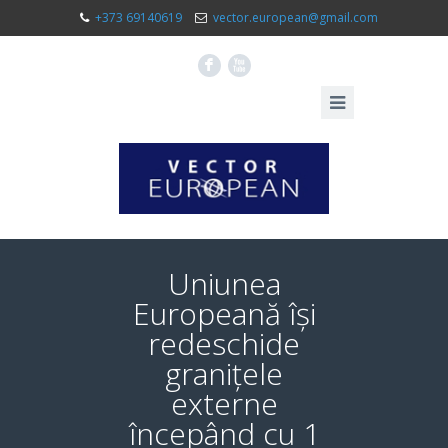
+373 69140619
vector.european@gmail.com
F
X
Uniunea
Europeană își
redeschide
granițele
externe
începând cu 1