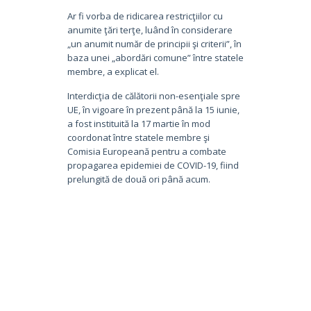
Ar fi vorba de ridicarea restricţiilor cu
anumite ţări terţe, luând în considerare
„un anumit număr de principii şi criterii”, în
baza unei „abordări comune” între statele
membre, a explicat el.
Interdicţia de călătorii non-esenţiale spre
UE, în vigoare în prezent până la 15 iunie,
a fost instituită la 17 martie în mod
coordonat între statele membre şi
Comisia Europeană pentru a combate
propagarea epidemiei de COVID-19, fiind
prelungită de două ori până acum.