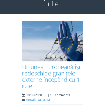
iulie
Uniunea Europeană își
redeschide granițele
externe începând cu 1
iulie
10/06/2020
|
0
Comments
|
Actuale
,
UE si RM