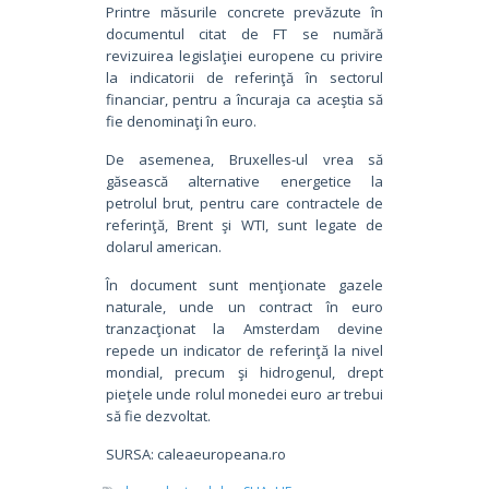
Printre măsurile concrete prevăzute în
documentul citat de FT se numără
revizuirea legislaţiei europene cu privire
la indicatorii de referinţă în sectorul
financiar, pentru a încuraja ca aceştia să
fie denominaţi în euro.
De asemenea, Bruxelles-ul vrea să
găsească alternative energetice la
petrolul brut, pentru care contractele de
referinţă, Brent şi WTI, sunt legate de
dolarul american.
În document sunt menţionate gazele
naturale, unde un contract în euro
tranzacţionat la Amsterdam devine
repede un indicator de referinţă la nivel
mondial, precum şi hidrogenul, drept
pieţele unde rolul monedei euro ar trebui
să fie dezvoltat.
SURSA: caleaeuropeana.ro