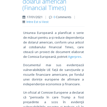
dolarul american
(Financial Times)
17/01/2021
|
0
Comments
|
Intre Est si Vest
Uniunea Europeană a planificat o serie
de măsuri pentru a-și reduce dependența
de dolarul american, conform unui articol
al cotidianului Financial Times, care
citează un proiect de document elaborat
de Comisia Europeană, potrivit
Agerpres
.
Documentul mai sus evidențiază
vulnerabilitățile UE față de sancțiunile și
riscurile financiare americane, pe fondul
unei dorințe europene de afirmare a
independenței economice și financiare.
Un oficial al Comisiei Europene a declarat
că ”perioada în care Trump a fost
președinte a scos în evidenţă
vulnerabilităţile noastre şi trebuie să le