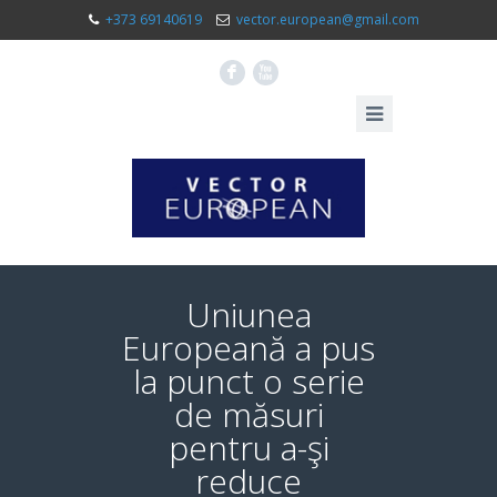
+373 69140619
vector.european@gmail.com
F
X
Uniunea
Europeană a pus
la punct o serie
de măsuri
pentru a-şi
reduce