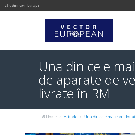
Să trăim ca-n Europa!
Una din cele mai
de aparate de ve
livrate în RM
Home
Actuale
Una din cele mai mari donaț