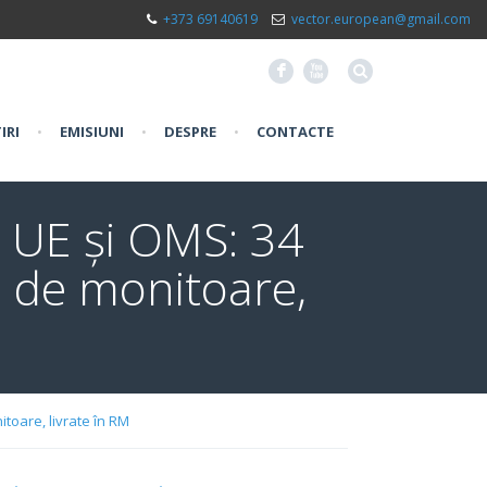
+373 69140619
vector.european@gmail.com
F
X
IRI
•
EMISIUNI
•
DESPRE
•
CONTACTE
a UE și OMS: 34
1 de monitoare,
toare, livrate în RM