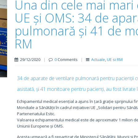
Una din cele mai mari 
UE și OMS: 34 de apara
pulmonară și 41 de mon
RM
29/12/2020
|
0
Comments
|
Actuale
,
UE si RM
34 de aparate de ventilare pulmonară pentru pacienții c
asistată, și 41 monitoare pentru pacienți, au fost livrat
Echipamentul medical esențial a ajuns în țară grație sprijinului fi
Mondiale a Sănătății în cadrul inițiativei UE „Solidari pentru Săn
Parteneriatului Estic.
Valoarea echipamentului medical este de aproximativ 1 milion de 
Uniunii Europene și OMS.
Acesta urmează a fi repartizat de Ministerul Sănătății, Muncii și Pro