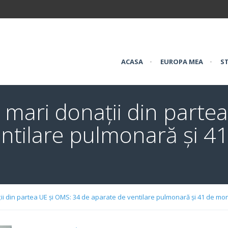
ACASA
•
EUROPA MEA
•
ST
 mari donații din parte
ntilare pulmonară și 4
ii din partea UE și OMS: 34 de aparate de ventilare pulmonară și 41 de moni