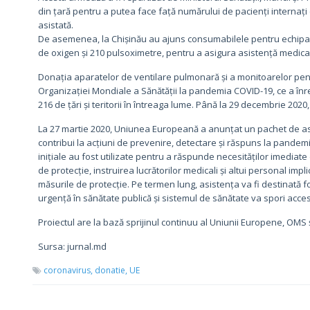
din țară pentru a putea face față numărului de pacienți internați 
asistată.
De asemenea, la Chișinău au ajuns consumabilele pentru echipam
de oxigen și 210 pulsoximetre, pentru a asigura asistență medicală 
Donația aparatelor de ventilare pulmonară și a monitoarelor pent
Organizației Mondiale a Sănătății la pandemia COVID-19, ce a înre
216 de țări și teritorii în întreaga lume. Până la 29 decembrie 2020
La 27 martie 2020, Uniunea Europeană a anunțat un pachet de asi
contribui la acțiuni de prevenire, detectare și răspuns la pandemia
inițiale au fost utilizate pentru a răspunde necesităților imed
de protecție, instruirea lucrătorilor medicali și altui personal imp
măsurile de protecție. Pe termen lung, asistența va fi destinată fort
urgență în sănătate publică și sistemul de sănătate va spori acces
Proiectul are la bază sprijinul continuu al Uniunii Europene, OMS 
Sursa: jurnal.md
coronavirus,
donatie,
UE