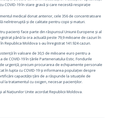
cu COVID-19 în stare gravă și care necesită respirație
entul medical donat anterior, cele 356 de concentratoare
neîntreruptă și de calitate pentru copii și maturi.
ru pacienți face parte din răspunsul Uniunii Europene și al
gistrat până la ora actuală peste 79,9 milioane de cazuri în
, în Republica Moldova s-au înregistrat 141.924 cazuri.
stență în valoare de 30,5 de milioane euro pentru a
 de COVID-19 în țările Parteneriatului Estic. Fondurile
iate de urgență, precum procurarea de echipamente personale
licat în lupta cu COVID-19 și informarea populației despre
ificării capacității țării de a răspunde la situațiile de
ul la tratamentul cu oxigen, necesar pacienților.
și al Națiunilor Unite acordat Republicii Moldova.