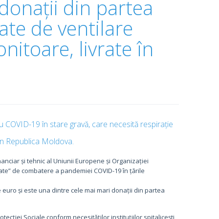
donații din partea
te de ventilare
itoare, livrate în
u COVID-19 în stare gravă, care necesită respirație
e în Republica Moldova.
nanciar și tehnic al Uniunii Europene și Organizației
ătate” de combatere a pandemiei COVID-19 în țările
euro și este una dintre cele mai mari donații din partea
tecției Sociale conform necesităților instituțiilor spitalicești