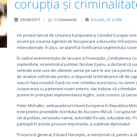
corupția și criminalita
29/09/2017
|
0
Comments
|
Actuale
,
UE si RM
Un proiect lansat de Uniunea Europeană și Consiliul Europei vine s
accent pe crearea Agenției de Recuperare a Bunurilor Infracționale
internaționale. În plus, se planifică fortificarea segmentului societă
În cadrul evenimentului de lansare a Proiectului „Combaterea Corupț
septembrie, viceministrul justiției, Nicolae Eșanu, a declarat că s
centrale este una din ultimele șanse pe care le are țara pentru 
de analize sofisticate pentru a răspunde la întrebarea cât de capa
stau în fața noastră. Dacă nu vom schimba acest lucru, nu avem 
cooperarea cu partenerii noștri externi, dar trebuie să schimbăm p
punem în prim-plan implementarea legilor, sunt convins că șans
Peter Michalko, ambasadorul Uniunii Europene în Republica Moldova
este printre prioritățile Acordului de Asociere RM-UE. Corupția 
cel al poliției, serviciului vamal, autorității fiscale, educației etc. 
participă în aceste procese importante, a subliniat diplomatul.
Procurorul general, Eduard Harunjen, a menționat că, pentru a răs