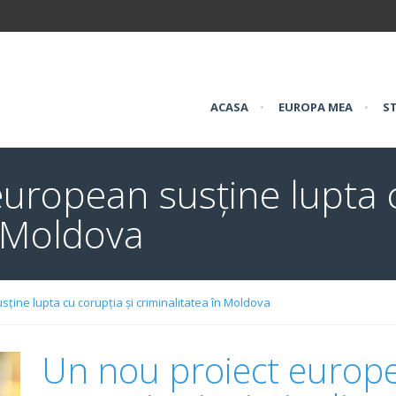
ACASA
•
EUROPA MEA
•
ST
uropean susține lupta c
n Moldova
ține lupta cu corupția și criminalitatea în Moldova
Un nou proiect europe