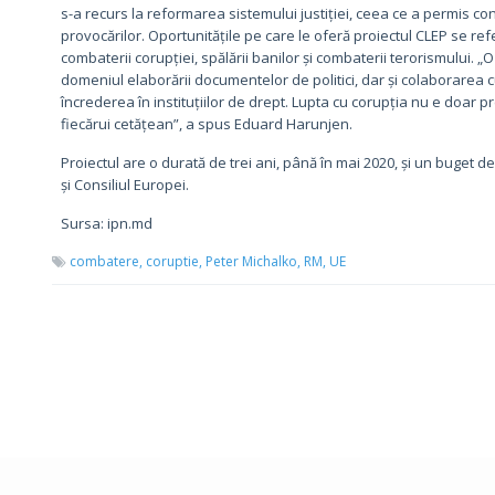
s-a recurs la reformarea sistemului justiției, ceea ce a permis c
provocărilor. Oportunitățile pe care le oferă proiectul CLEP se re
combaterii corupției, spălării banilor și combaterii terorismului. „
domeniul elaborării documentelor de politici, dar și colaborarea 
încrederea în instituțiilor de drept. Lupta cu corupția nu e doar pr
fiecărui cetățean”, a spus Eduard Harunjen.
Proiectul are o durată de trei ani, până în mai 2020, și un buget 
și Consiliul Europei.
Sursa: ipn.md
combatere,
coruptie,
Peter Michalko,
RM,
UE