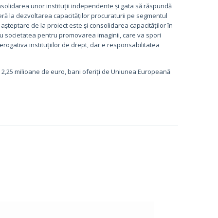
onsolidarea unor instituții independente și gata să răspundă
feră la dezvoltarea capacităților procuraturii pe segmentul
O așteptare de la proiect este și consolidarea capacităților în
cu societatea pentru promovarea imaginii, care va spori
erogativa instituțiilor de drept, dar e responsabilitatea
de 2,25 milioane de euro, bani oferiți de Uniunea Europeană