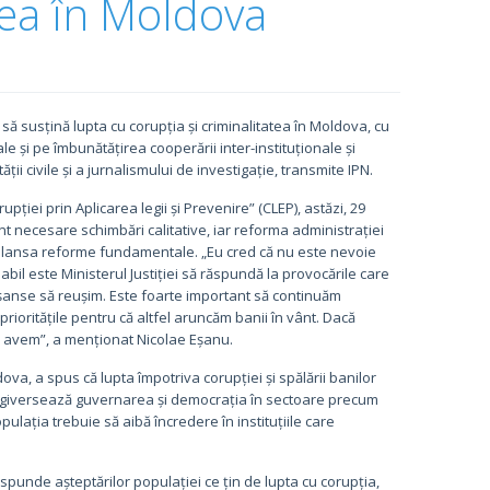
tea în Moldova
ă susțină lupta cu corupția și criminalitatea în Moldova, cu
 și pe îmbunătățirea cooperării inter-instituționale și
ții civile și a jurnalismului de investigație, transmite IPN.
iei prin Aplicarea legii și Prevenire” (CLEP), astăzi, 29
unt necesare schimbări calitative, iar reforma administrației
a lansa reforme fundamentale. „Eu cred că nu este nevoie
bil este Ministerul Justiției să răspundă la provocările care
șanse să reușim. Este foarte important să continuăm
rioritățile pentru că altfel aruncăm banii în vânt. Dacă
e avem”, a menționat Nicolae Eșanu.
, a spus că lupta împotriva corupției și spălării banilor
tergiversează guvernarea și democrația în sectoare precum
Populația trebuie să aibă încredere în instituțiile care
punde așteptărilor populației ce țin de lupta cu corupția,