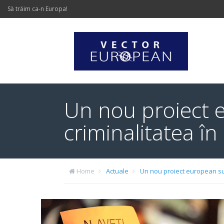
Să trăim ca-n Europa!
Un nou proiect e
criminalitatea î
Home
Actuale
Un nou proiect european sus