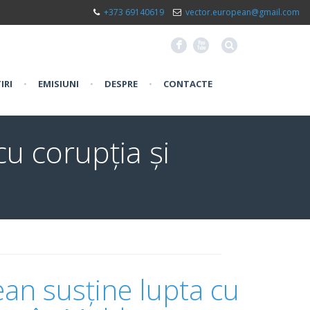
+373 69140619
vector.european@gmail.com
F
X
IRI
•
EMISIUNI
•
DESPRE
•
CONTACTE
u corupția și
an susține lupta cu