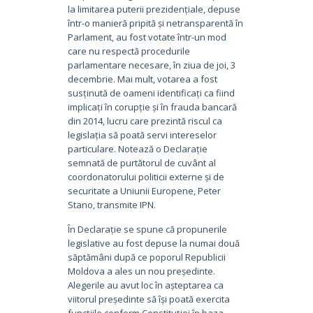
la limitarea puterii prezidențiale, depuse
într-o manieră pripită și netransparentă în
Parlament, au fost votate într-un mod
care nu respectă procedurile
parlamentare necesare, în ziua de joi, 3
decembrie. Mai mult, votarea a fost
susținută de oameni identificați ca fiind
implicați în corupție și în frauda bancară
din 2014, lucru care prezintă riscul ca
legislația să poată servi intereselor
particulare. Notează o Declarație
semnată de purtătorul de cuvânt al
coordonatorului politicii externe și de
securitate a Uniunii Europene, Peter
Stano, transmite IPN.
În Declarație se spune că propunerile
legislative au fost depuse la numai două
săptămâni după ce poporul Republicii
Moldova a ales un nou președinte.
Alegerile au avut loc în așteptarea ca
viitorul președinte să își poată exercita
funcțiile conform Constituției în baza