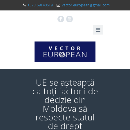
+373 69140619
vector.european@gmail.com
F
X
UE se așteaptă
ca toți factorii de
decizie din
Moldova să
respecte statul
de drept