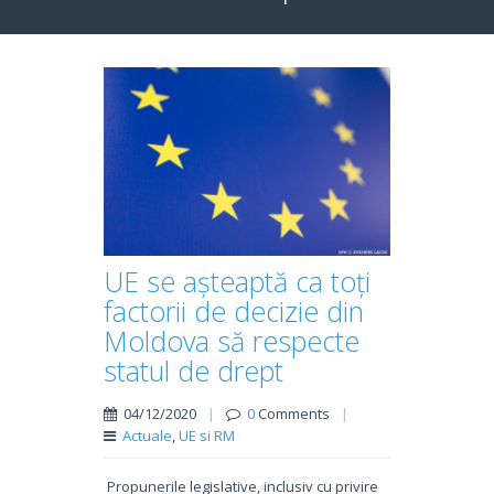
UE se așteaptă ca toți
factorii de decizie din
Moldova să respecte
statul de drept
04/12/2020
|
0
Comments
|
Actuale
,
UE si RM
Propunerile legislative, inclusiv cu privire