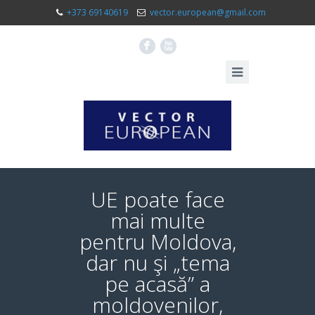
+373 69140619
vector.european@gmail.com
F
X
UE poate face
mai multe
pentru Moldova,
dar nu şi „tema
pe acasă” a
moldovenilor,