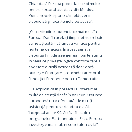
Chiar dacă Europa poate face mai multe
pentru sectorul asociativ din Moldova,
Pomianowski spune că moldovenii
trebuie să-și facă „temele pe acasă”.
„Cu certitudine, putem face mai mult în
Europa. Dar, în același timp, noi nu trebuie
să ne așteptăm că cineva va face pentru
noi tema de acasă. În acest sens, ar
trebui să fim, de asemenea, foarte atenți
în ceea ce privește logica conform căreia
societatea civilă activează doar dacă
primește finanțare”, conchide Directorul
Fundației Europene pentru Democrație.
El a explicat că în prezent UE oferă mai
multă asistență decât în anii ’90: „Uniunea
Europeană nu a oferit atât de multă
asistență pentru societatea civilă la
începutul anilor 90. Astăzi, în cadrul
programelor Parteneriatului Estic. Europa
investește mai mult în societatea civilă”.