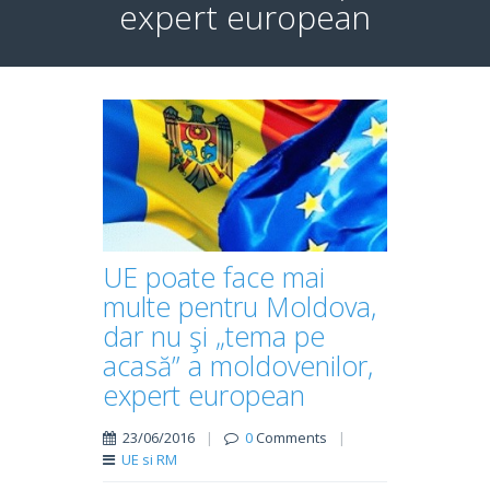
expert european
UE poate face mai
multe pentru Moldova,
dar nu şi „tema pe
acasă” a moldovenilor,
expert european
23/06/2016
|
0
Comments
|
UE si RM