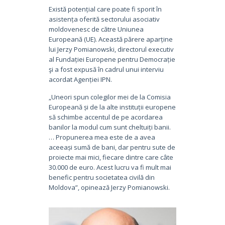
Există potențial care poate fi sporit în
asistența oferită sectorului asociativ
moldovenesc de către Uniunea
Europeană (UE). Această părere aparține
lui Jerzy Pomianowski, directorul executiv
al Fundației Europene pentru Democrație
şi a fost expusă în cadrul unui interviu
acordat Agenției IPN.
„Uneori spun colegilor mei de la Comisia
Europeană și de la alte instituții europene
să schimbe accentul de pe acordarea
banilor la modul cum sunt cheltuiți banii.
… Propunerea mea este de a avea
aceeași sumă de bani, dar pentru sute de
proiecte mai mici, fiecare dintre care câte
30.000 de euro. Acest lucru va fi mult mai
benefic pentru societatea civilă din
Moldova”, opinează Jerzy Pomianowski.