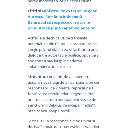
nerecunoașterea lor de către Uniune.
Citiți și
Ministrul de externe Bogdan
Aurescu: România îndeamnă
Belarusul să respecte drepturile
omului și să pună capăt violențelor
Astfel, s-a decis ca UE să transmită
autorităților din Belarus o propunere de
sprijin privind stabilirea și facilitarea unui
dialog între autoritățile politice, opoziția și
societatea mai largă în vederea
soluționării actualei crize.
Miniștrii au convenit, de asemenea,
asupra necesității de a-i sancționa pe cei
responsabili de violență, represiune și
falsificarea rezultatelor alegerilor. Prin
urmare, „listarea persoanelor vizate de
sancțiuni în Belarus va începe imediat”,
precizează Josep Borrell.
„Astăzi, UE a reacționat în mod unitar și
decisiv în apărarea intereselor și valorilor