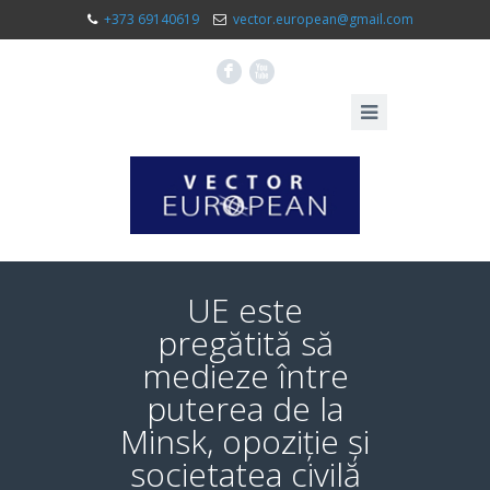
+373 69140619
vector.european@gmail.com
F
X
UE este
pregătită să
medieze între
puterea de la
Minsk, opoziție și
societatea civilă