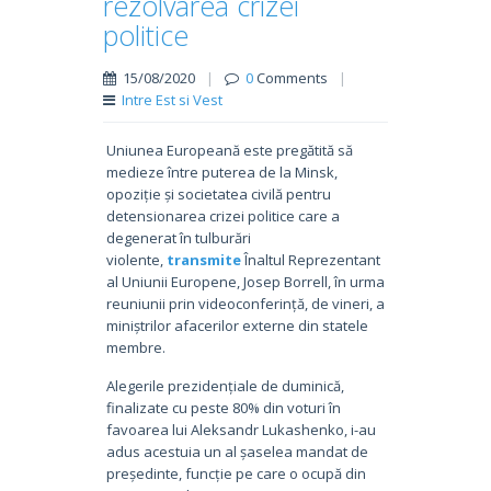
rezolvarea crizei
politice
15/08/2020
|
0
Comments
|
Intre Est si Vest
Uniunea Europeană este pregătită să
medieze între puterea de la Minsk,
opoziție și societatea civilă pentru
detensionarea crizei politice care a
degenerat în tulburări
violente,
transmite
Înaltul Reprezentant
al Uniunii Europene, Josep Borrell, în urma
reuniunii prin videoconferință, de vineri, a
miniștrilor afacerilor externe din statele
membre.
Alegerile prezidențiale de duminică,
finalizate cu peste 80% din voturi în
favoarea lui Aleksandr Lukashenko, i-au
adus acestuia un al șaselea mandat de
președinte, funcție pe care o ocupă din