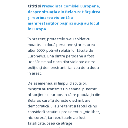
Citiți și
Președinta Comisiei Europene,
despre situația din Belarus: Hărţuirea
şi reprimarea violentă a
manifestanţilor paşnici nu-şi au locul
în Europa
În prezent, protestele s-au soldat cu
moartea a două persoane și arestarea
altor 6000, potrivit relatărilor făcute de
Euronews. Una dintre persoane a fost
ucisă în timpul ciocnirilor violente dintre
poliție și demonstranți, iar cea de-a doua
în arest.
De asemenea, în timpul discuțiilor,
miniștrii au transmis un semnal puternic
al sprijinului european către populația din
Belarus care își dorește o schimbare
democratică. Ei au reiterat și faptul că nu
consideră scrutinul prezidențial „nici liber,
nici corect”, iar rezultatele au fost
falsificate, ceea ce atrage