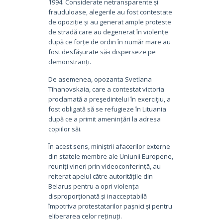
1994. Considerate netransparente și
frauduloase, alegerile au fost contestate
de opoziție și au generat ample proteste
de stradă care au degenerat în violențe
după ce forțe de ordin în număr mare au
fost desfășurate să-i disperseze pe
demonstranți.
De asemenea, opozanta Svetlana
Tihanovskaia, care a contestat victoria
proclamată a preşedintelui în exerciţiu, a
fost obligată să se refugieze în Lituania
după ce a primit amenințări la adresa
copiilor săi.
În acest sens, miniștrii afacerilor externe
din statele membre ale Uniunii Europene,
reuniți vineri prin videoconferință, au
reiterat apelul către autoritățile din
Belarus pentru a opri violența
disproporționată și inacceptabilă
împotriva protestatarilor pașnici și pentru
eliberarea celor reținuți.