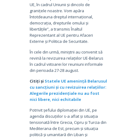
UE, în cadrul Uniunii și dincolo de
granițele noastre. Vom apăra
întotdeauna dreptul internațional,
democrația, drepturile omului și
libertățile”, a transmis Înaltul
Reprezentant al UE pentru Afaceri
Externe și Politica de Securitate.
În cele din urmă, miniștrii au convenit să
revină la revizuirea relațiilor UE-Belarus
în cadrul viitoarei lor reuniuni informale
din perioada 27-28 august.
Citiți și
Statele UE amenință Belarusul
cu sancțiuni și cu revizuirea relațiilor:
Alegerile prezidențiale nu au fost
nici libere, nici echitabile
Potrivit șefului diplomației din UE, pe
agenda discuțiilor s-a aflat și situația
tensionată între Grecia, Cipru și Turcia din
Mediterana de Est, precum și situația
politică și umanitară din Liban și