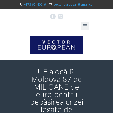
+373 69140619
vector.european@gmail.com
F
X
UE alocă R.
Moldova 87 de
MILIOANE de
euro pentru
depășirea crizei
legate de