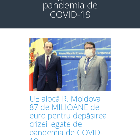
pandemia de
COVID-19
UE alocă R. Moldova
87 de MILIOANE de
euro pentru depășirea
crizei legate de
pandemia de COVID-