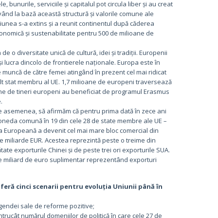
bunurile, serviciile și capitalul pot circula liber și au creat
Având la bază această structură și valorile comune ale
niunea s-a extins și a reunit continentul după căderea
conomică și sustenabilitate pentru 500 de milioane de
e o diversitate unică de cultură, idei și tradiții. Europenii
ia și lucra dincolo de frontierele naționale. Europa este în
de muncă de către femei atingând în prezent cel mai ridicat
 alt stat membru al UE. 1,7 milioane de europeni traversează
ioane de tineri europeni au beneficiat de programul Erasmus
.
, de asemenea, să afirmăm că pentru prima dată în zece ani
oneda comună în 19 din cele 28 de state membre ale UE –
ea Europeană a devenit cel mai mare bloc comercial din
 de miliarde EUR. Acestea reprezintă peste o treime din
ate exporturile Chinei și de peste trei ori exporturile SUA.
re miliard de euro suplimentar reprezentând exporturi
eră cinci scenarii pentru evoluția Uniunii până în
gendei sale de reforme pozitive;
întrucât numărul domeniilor de politică în care cele 27 de