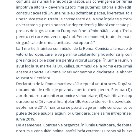
comună: să nu mai fie niciodată război. Era convingerea lor fermă 
împotriva altora – devenim cu toții mai puternici. Istoria a dovedit
construit această Uniune nu s-au schimbat: pacea, libertatea, tole
unesc. Acestea nu trebuie considerate de la sine înțelese și trebu
diversitatea și presa noastră independentă și liberă constituie pil
presus de lege. Uniunea Europeană ne-a îmbunătățit viața. Trebui
pentru cei care vor veni după noi. Pentru moment, toate drumuril
singură cale de urmat: unitatea europeană.”
La 1 martie, înaintea summitului de la Roma, Comisia a lansat o
viitorul Europei, care le va permite cetățenilor și liderilor să îș
prezintă posibile scenarii pentru viitorul Europei. În urma reuniun
avut loc la 10 martie, la Bruxelles, summitul de la Roma este următ
aceste aspecte. La Roma, liderii vor semna o declarație, elaborată
Muscat și Gentiloni.
Declarația de la Roma marchează începutul unui proces. După su
documente de reflecție privind aspecte-cheie pentru Europa: (1) d
aprofundarea uniunii economice și monetare; (3) valorificarea oport
europene și (5) viitorul finanțelor UE. Aceste idei vor fi dezvoltat
septembrie 2017, înainte să se poată trage primele concluzii cu o
putea decide asupra acțiunilor ulterioare, care să fie întreprinse
iunie 2019.
De asemenea, Comisia va organiza, în lunile următoare, dezbater
precum și consultări online, astfel încât cetățenii Europei să își e