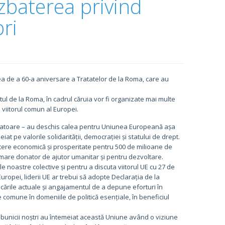
zbaterea privind
ri
 cea de a 60-a aniversare a Tratatelor de la Roma, care au
ul de la Roma, în cadrul căruia vor fi organizate mai multe
viitorul comun al Europei.
datoare – au deschis calea pentru Uniunea Europeană așa
at pe valorile solidarității, democrației și statului de drept.
eștere economică și prosperitate pentru 500 de milioane de
i mare donator de ajutor umanitar și pentru dezvoltare.
le noastre colective și pentru a discuta viitorul UE cu 27 de
Europei, liderii UE ar trebui să adopte Declarația de la
cările actuale și angajamentul de a depune eforturi în
 comune în domeniile de politică esențiale, în beneficiul
și bunicii noștri au întemeiat această Uniune având o viziune