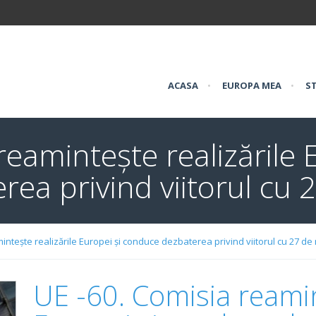
ACASA
•
EUROPA MEA
•
ST
eamintește realizările 
ea privind viitorul cu
intește realizările Europei și conduce dezbaterea privind viitorul cu 27 d
UE -60. Comisia reamin