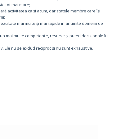
te tot mai mare;
ară activitatea ca și acum, dar statele membre care își
ii;
 rezultate mai multe și mai rapide în anumite domenii de
un mai multe competențe, resurse și puteri decizionale în
iv. Ele nu se exclud reciproc și nu sunt exhaustive.