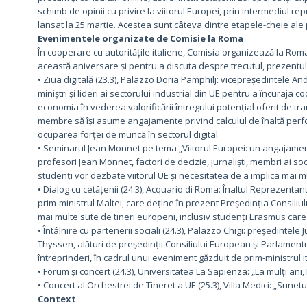
schimb de opinii cu privire la viitorul Europei, prin intermediul re
lansat la 25 martie. Acestea sunt câteva dintre etapele-cheie ale 
Evenimentele organizate de Comisie la Roma
În cooperare cu autoritățile italiene, Comisia organizează la Rom
această aniversare și pentru a discuta despre trecutul, prezentul ș
• Ziua digitală (23.3), Palazzo Doria Pamphilj: vicepreședintele A
miniștri și lideri ai sectorului industrial din UE pentru a încuraja 
economia în vederea valorificării întregului potențial oferit de t
membre să își asume angajamente privind calculul de înaltă perfor
ocuparea forței de muncă în sectorul digital.
• Seminarul Jean Monnet pe tema „Viitorul Europei: un angajament p
profesori Jean Monnet, factori de decizie, jurnaliști, membri ai socie
studenți vor dezbate viitorul UE și necesitatea de a implica mai m
• Dialog cu cetățenii (24.3), Acquario di Roma: Înaltul Reprezenta
prim-ministrul Maltei, care deține în prezent Președinția Consiliulu
mai multe sute de tineri europeni, inclusiv studenți Erasmus car
• Întâlnire cu partenerii sociali (24.3), Palazzo Chigi: președinte
Thyssen, alături de președinții Consiliului European și Parlamentul
întreprinderi, în cadrul unui eveniment găzduit de prim-ministrul it
• Forum și concert (24.3), Universitatea La Sapienza: „La mulți ani
• Concert al Orchestrei de Tineret a UE (25.3), Villa Medici: „Sunetul
Context