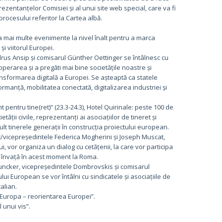
prezentanțelor Comisiei și al unui site web special, care va fi
procesului referitor la Cartea albă.
a mai multe evenimente la nivel înalt pentru a marca
i viitorul Europei.
ndrus Ansip și comisarul Günther Oettinger se întâlnesc cu
cooperarea și a pregăti mai bine societățile noastre și
ransformarea digitală a Europei. Se așteaptă ca statele
manță, mobilitatea conectată, digitalizarea industriei și
entru tine(ret)” (23.3-24.3), Hotel Quirinale: peste 100 de
tății civile, reprezentanți ai asociațiilor de tineret și
ult tinerele generații în construcția proiectului european.
nt/vicepreședintele Federica Mogherini și Joseph Muscat,
i, vor organiza un dialog cu cetățenii, la care vor participa
e învață în acest moment la Roma.
le Juncker, vicepreședintele Dombrovskis și comisarul
ui European se vor întâlni cu sindicatele și asociațiile de
alian.
, Europa – reorientarea Europei”.
 unui vis”.