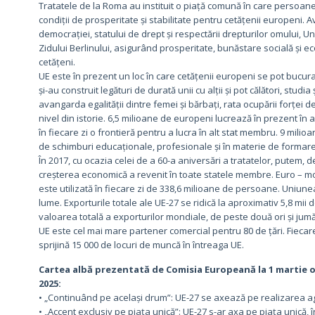
Tratatele de la Roma au instituit o piață comună în care persoanele, 
condiții de prosperitate și stabilitate pentru cetățenii europeni. 
democrației, statului de drept și respectării drepturilor omului, U
Zidului Berlinului, asigurând prosperitate, bunăstare socială și e
cetățeni.
UE este în prezent un loc în care cetățenii europeni se pot bucura d
și-au construit legături de durată unii cu alții și pot călători, stud
avangarda egalității dintre femei și bărbați, rata ocupării forței 
nivel din istorie. 6,5 milioane de europeni lucrează în prezent în
în fiecare zi o frontieră pentru a lucra în alt stat membru. 9 mil
de schimburi educaționale, profesionale și în materie de formare
În 2017, cu ocazia celei de a 60-a aniversări a tratatelor, putem
creșterea economică a revenit în toate statele membre. Euro – m
este utilizată în fiecare zi de 338,6 milioane de persoane. Uniun
lume. Exporturile totale ale UE-27 se ridică la aproximativ 5,8 mii
valoarea totală a exporturilor mondiale, de peste două ori și jumăt
UE este cel mai mare partener comercial pentru 80 de țări. Fieca
sprijină 15 000 de locuri de muncă în întreaga UE.
Cartea albă prezentată de Comisia Europeană la 1 martie of
2025:
• „Continuând pe același drum”: UE-27 se axează pe realizarea a
• „Accent exclusiv pe piața unică”: UE-27 s-ar axa pe piața unică, 