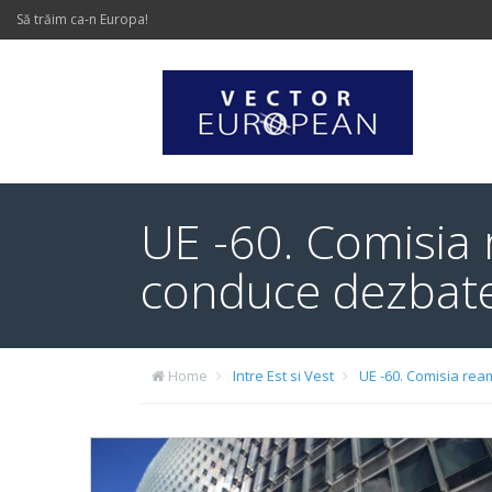
Să trăim ca-n Europa!
UE -60. Comisia r
conduce dezbater
Home
Intre Est si Vest
UE -60. Comisia ream