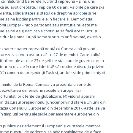
că înlăturând barierele, lucrând împreună – și nu unii
 că au avut dreptate. Timp de 60 de ani, valorile pe care s-a
ranța, solidaritatea și statul de drept ne apropie și ne
ie să ne luptăm pentru ele în fiecare zi. Democrația,
onii Europei – nicio persoană sau instituție nu este mai
e să ne asigurăm că va continua să facă acest lucru și
e duc la Roma. După Roma și oricum ar fi pavată, există o
 dezbatere paneuropeană odată cu Cartea albă privind
i contureze viziunea asupra UE cu 27 de membri. Cartea albă
ii informale a celor 27 de șefi de stat sau de guvern care a
oarea ocazie în care liderii UE să continue discuția privind
 în comun de președinții Tusk și Juncker și de prim-miniștrii
mmitul de la Roma, Comisia va prezenta o serie de
ezvoltarea dimensiunii sociale a Europei; (2)
unităților oferite de globalizare; (4) viitorul apărării
e în discursul președintelui Juncker privind starea Uniunii din
cazia Consiliului European din decembrie 2017. Astfel se va
 în timp util pentru alegerile parlamentare europene din
i publice cu Parlamentul European și cu statele membre,
xprime punctul de vedere și să aibă posibilitatea de a face