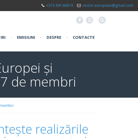
+373 69140619
vector.european@gmail.com
F
X
IRI
•
EMISIUNI
•
DESPRE
•
CONTACTE
Europei și
 27 de membri
e membri
tește realizările