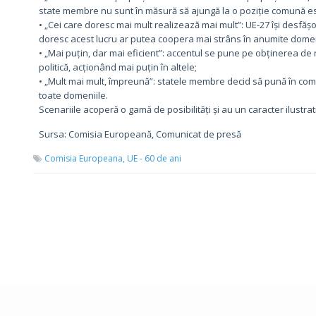
state membre nu sunt în măsură să ajungă la o poziție comună es
• „Cei care doresc mai mult realizează mai mult”: UE-27 își desfășo
doresc acest lucru ar putea coopera mai strâns în anumite domen
• „Mai puțin, dar mai eficient”: accentul se pune pe obținerea de
politică, acționând mai puțin în altele;
• „Mult mai mult, împreună”: statele membre decid să pună în com
toate domeniile.
Scenariile acoperă o gamă de posibilități și au un caracter ilustrat
Sursa: Comisia Europeană, Comunicat de presă
Comisia Europeana,
UE - 60 de ani