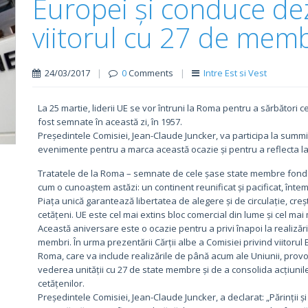
Europei și conduce de
viitorul cu 27 de memb
24/03/2017
|
0
Comments
|
Intre Est si Vest
La 25 martie, liderii UE se vor întruni la Roma pentru a sărbători
fost semnate în această zi, în 1957.
Președintele Comisiei, Jean-Claude Juncker, va participa la summit
evenimente pentru a marca această ocazie și pentru a reflecta la 
Tratatele de la Roma – semnate de cele șase state membre fon
cum o cunoaștem astăzi: un continent reunificat și pacificat, întemei
Piața unică garantează libertatea de alegere și de circulație, cr
cetățeni. UE este cel mai extins bloc comercial din lume și cel ma
Această aniversare este o ocazie pentru a privi înapoi la realizări
membri. În urma prezentării Cărții albe a Comisiei privind viitorul 
Roma, care va include realizările de până acum ale Uniunii, provo
vederea unității cu 27 de state membre și de a consolida acțiunile
cetățenilor.
Președintele Comisiei, Jean-Claude Juncker, a declarat: „Părinții 