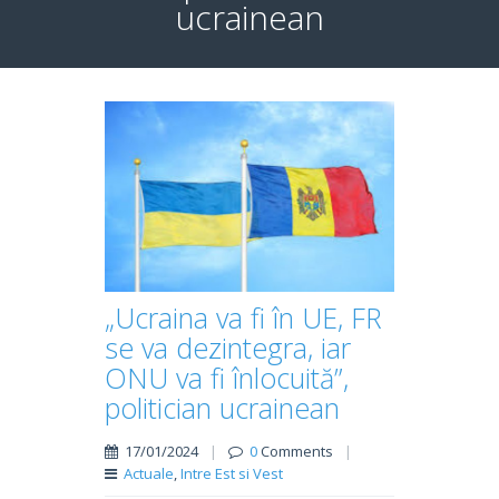
ucrainean
„Ucraina va fi în UE, FR
se va dezintegra, iar
ONU va fi înlocuită”,
politician ucrainean
17/01/2024
|
0
Comments
|
Actuale
,
Intre Est si Vest