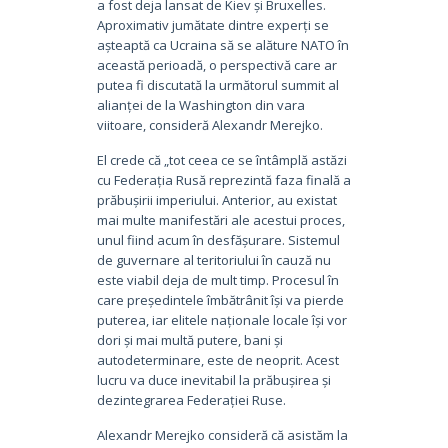
a fost deja lansat de Kiev și Bruxelles.
Aproximativ jumătate dintre experți se
așteaptă ca Ucraina să se alăture NATO în
această perioadă, o perspectivă care ar
putea fi discutată la următorul summit al
alianței de la Washington din vara
viitoare, consideră Alexandr Merejko.
El crede că „tot ceea ce se întâmplă astăzi
cu Federația Rusă reprezintă faza finală a
prăbușirii imperiului. Anterior, au existat
mai multe manifestări ale acestui proces,
unul fiind acum în desfășurare. Sistemul
de guvernare al teritoriului în cauză nu
este viabil deja de mult timp. Procesul în
care președintele îmbătrânit își va pierde
puterea, iar elitele naționale locale își vor
dori și mai multă putere, bani și
autodeterminare, este de neoprit. Acest
lucru va duce inevitabil la prăbușirea și
dezintegrarea Federației Ruse.
Alexandr Merejko consideră că asistăm la