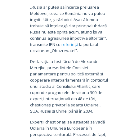
„Rusia ar putea să încerce preluarea
Moldovei, ceea ce România nu va putea
înghiți. Uite, și războiul. Așa că lumea
trebuie să înțeleagă clar principalul: dacă
Rusia nu este oprită acum, atunci își va
continua agresiunea împotriva altor țări”,
transmite IPN cu
referință
la portalul
ucrainean „Obozrevatel”.
Declarația a fost făcută de Alexandr
Merejko, președintele Comisiei
parlamentare pentru politică externă și
cooperare interparlamentară în contextul
unui studiu al Consiliului Atlantic, care
cuprinde prognozele de viitor a 300 de
experți internaționali din 48 de țări,
chestionați privitor la soarta Ucrainei,
SUA, Rusiei și Chinei până în 2034.
Experții chestionați se așteaptă să vadă
Ucraina în Uniunea Europeană în
perspectiva conturată. Procesul, de fapt,