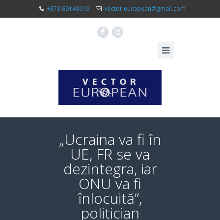
+373 69140619
vector.european@gmail.com
F
X
„Ucraina va fi în
UE, FR se va
dezintegra, iar
ONU va fi
înlocuită”,
politician