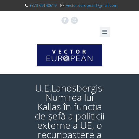
+373 69140619
vector.european@gmail.com
F
X
U.E.Landsbergis:
Numirea lui
Kallas în funcția
de șefă a politicii
externe a UE, o
recunoaștere a