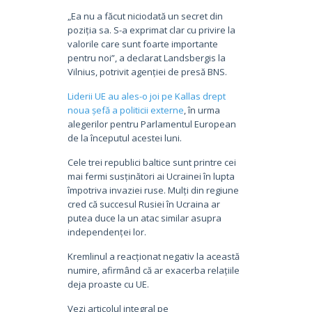
„Ea nu a făcut niciodată un secret din
poziția sa. S-a exprimat clar cu privire la
valorile care sunt foarte importante
pentru noi”, a declarat Landsbergis la
Vilnius, potrivit agenției de presă BNS.
Liderii UE au ales-o joi pe Kallas drept
noua șefă a politicii externe
, în urma
alegerilor pentru Parlamentul European
de la începutul acestei luni.
Cele trei republici baltice sunt printre cei
mai fermi susținători ai Ucrainei în lupta
împotriva invaziei ruse. Mulți din regiune
cred că succesul Rusiei în Ucraina ar
putea duce la un atac similar asupra
independenței lor.
Kremlinul a reacționat negativ la această
numire, afirmând că ar exacerba relațiile
deja proaste cu UE.
Vezi articolul integral pe