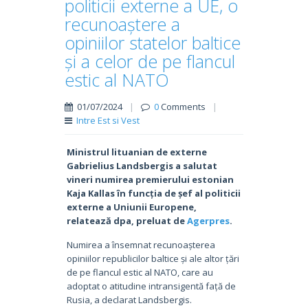
politicii externe a UE, o
recunoaștere a
opiniilor statelor baltice
și a celor de pe flancul
estic al NATO
01/07/2024
|
0
Comments
|
Intre Est si Vest
Ministrul lituanian de externe
Gabrielius Landsbergis a salutat
vineri numirea premierului estonian
Kaja Kallas în funcția de șef al politicii
externe a Uniunii Europene,
relatează dpa, preluat de
Agerpres
.
Numirea a însemnat recunoașterea
opiniilor republicilor baltice și ale altor țări
de pe flancul estic al NATO, care au
adoptat o atitudine intransigentă față de
Rusia, a declarat Landsbergis.