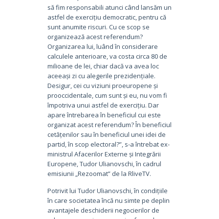
să fim responsabili atunci când lansăm un
astfel de exercițiu democratic, pentru că
sunt anumite riscuri. Cu ce scop se
organizează acest referendum?
Organizarea lui, luând în considerare
calculele anterioare, va costa circa 80 de
milioane de lei, chiar dacă va avea loc
aceeași zi cu alegerile prezidențiale.
Desigur, cei cu viziuni proeuropene și
prooccidentale, cum sunt și eu, nu vom fi
împotriva unui astfel de exercițiu. Dar
apare întrebarea în beneficiul cui este
organizat acest referendum? În beneficiul
cetățenilor sau în beneficiul unei idei de
partid, în scop electoral?”, s-a întrebat ex-
ministrul Afacerilor Externe și Integrării
Europene, Tudor Ulianovschi, în cadrul
emisiunii „Rezoomat” de la RliveTV.
Potrivit lui Tudor Ulianovschi, în condițiile
în care societatea încă nu simte pe deplin
avantajele deschiderii negocierilor de