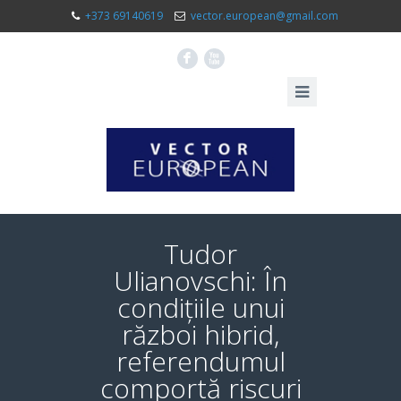
+373 69140619
vector.european@gmail.com
F
X
Tudor
Ulianovschi: În
condițiile unui
război hibrid,
referendumul
comportă riscuri