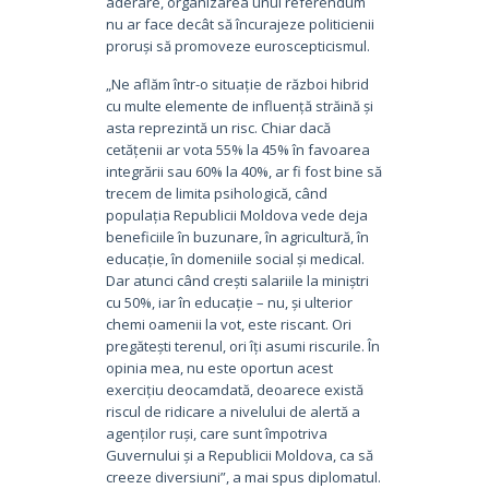
aderare, organizarea unui referendum
nu ar face decât să încurajeze politicienii
proruși să promoveze euroscepticismul.
„Ne aflăm într-o situație de război hibrid
cu multe elemente de influență străină și
asta reprezintă un risc. Chiar dacă
cetățenii ar vota 55% la 45% în favoarea
integrării sau 60% la 40%, ar fi fost bine să
trecem de limita psihologică, când
populația Republicii Moldova vede deja
beneficiile în buzunare, în agricultură, în
educație, în domeniile social și medical.
Dar atunci când crești salariile la miniștri
cu 50%, iar în educație – nu, și ulterior
chemi oamenii la vot, este riscant. Ori
pregătești terenul, ori îți asumi riscurile. În
opinia mea, nu este oportun acest
exercițiu deocamdată, deoarece există
riscul de ridicare a nivelului de alertă a
agenților ruși, care sunt împotriva
Guvernului și a Republicii Moldova, ca să
creeze diversiuni”, a mai spus diplomatul.