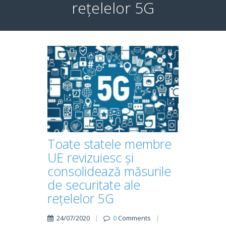
rețelelor 5G
Toate statele membre
UE revizuiesc și
consolidează măsurile
de securitate ale
rețelelor 5G
24/07/2020
|
0
Comments
|