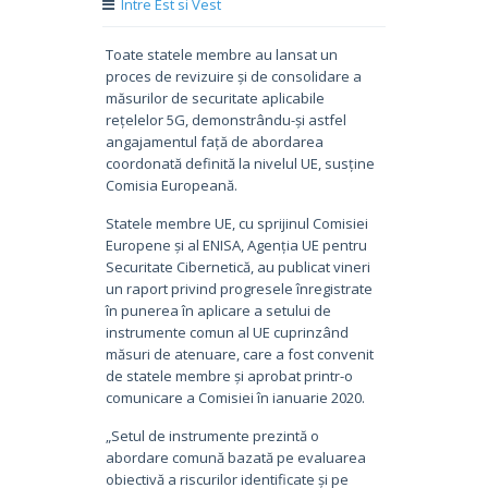
Intre Est si Vest
Toate statele membre au lansat un
proces de revizuire și de consolidare a
măsurilor de securitate aplicabile
rețelelor 5G, demonstrându-și astfel
angajamentul față de abordarea
coordonată definită la nivelul UE, susține
Comisia Europeană.
Statele membre UE, cu sprijinul Comisiei
Europene și al ENISA, Agenția UE pentru
Securitate Cibernetică, au publicat vineri
un raport privind progresele înregistrate
în punerea în aplicare a setului de
instrumente comun al UE cuprinzând
măsuri de atenuare, care a fost convenit
de statele membre și aprobat printr-o
comunicare a Comisiei în ianuarie 2020.
„Setul de instrumente prezintă o
abordare comună bazată pe evaluarea
obiectivă a riscurilor identificate și pe