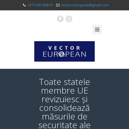
+373 69140619
vector.european@gmail.com
F
X
Toate statele
membre UE
revizuiesc și
consolidează
măsurile de
securitate ale