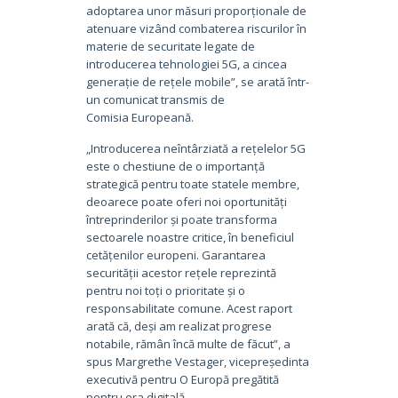
adoptarea unor măsuri proporționale de
atenuare vizând combaterea riscurilor în
materie de securitate legate de
introducerea tehnologiei 5G, a cincea
generație de rețele mobile”, se arată într-
un comunicat transmis de
Comisia Europeană.
„Introducerea neîntârziată a rețelelor 5G
este o chestiune de o importanță
strategică pentru toate statele membre,
deoarece poate oferi noi oportunități
întreprinderilor și poate transforma
sectoarele noastre critice, în beneficiul
cetățenilor europeni. Garantarea
securității acestor rețele reprezintă
pentru noi toți o prioritate și o
responsabilitate comune. Acest raport
arată că, deși am realizat progrese
notabile, rămân încă multe de făcut”, a
spus Margrethe Vestager, vicepreședinta
executivă pentru O Europă pregătită
pentru era digitală.