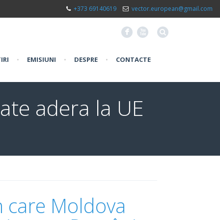
+373 69140619
vector.european@gmail.com
F
X
IRI
•
EMISIUNI
•
DESPRE
•
CONTACTE
ate adera la UE
în care Moldova