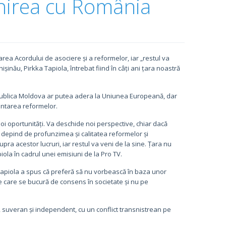
unirea cu România
a Acordului de asociere și a reformelor, iar „restul va
ișinău, Pirkka Tapiola, întrebat fiind în câți ani țara noastră
publica Moldova ar putea adera la Uniunea Europeană, dar
entarea reformelor.
i oportunități. Va deschide noi perspective, chiar dacă
E depind de profunzimea și calitatea reformelor și
a acestor lucruri, iar restul va veni de la sine. Țara nu
apiola în cadrul unei emisiuni de la Pro TV.
Tapiola a spus că preferă să nu vorbească în baza unor
 care se bucură de consens în societate și nu pe
, suveran și independent, cu un conflict transnistrean pe