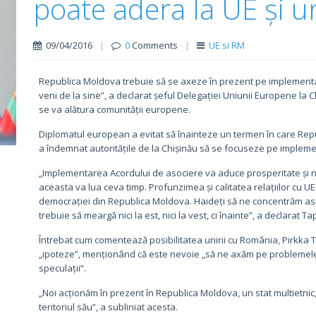
poate adera la UE și 
09/04/2016
|
0
Comments
|
UE si RM
Republica Moldova trebuie să se axeze în prezent pe implementare
veni de la sine”, a declarat șeful Delegației Uniunii Europene la Ch
se va alătura comunității europene.
Diplomatul european a evitat să înainteze un termen în care Re
a îndemnat autoritățile de la Chișinău să se focuseze pe implem
„Implementarea Acordului de asociere va aduce prosperitate și no
aceasta va lua ceva timp. Profunzimea și calitatea relațiilor cu U
democrației din Republica Moldova. Haideți să ne concentrăm asupr
trebuie să meargă nici la est, nici la vest, ci înainte”, a declarat T
Întrebat cum comentează posibilitatea unirii cu România, Pirkka 
„ipoteze”, menționând că este nevoie „să ne axăm pe problemele
speculații”.
„Noi acționăm în prezent în Republica Moldova, un stat multietnic
teritoriul său”, a subliniat acesta.