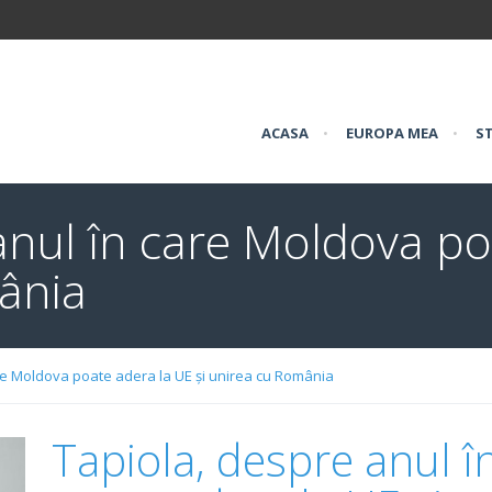
ACASA
•
EUROPA MEA
•
ST
anul în care Moldova po
ânia
re Moldova poate adera la UE și unirea cu România
Tapiola, despre anul 