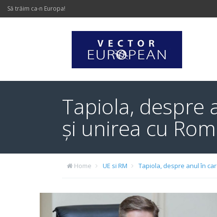
Să trăim ca-n Europa!
Tapiola, despre 
și unirea cu Rom
Home
UE si RM
Tapiola, despre anul în ca