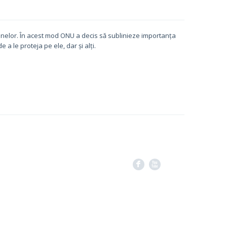
inelor. În acest mod ONU a decis să sublinieze importanța
a le proteja pe ele, dar și alți.
F
X