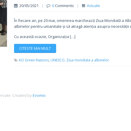
20/05/2021
|
0
Comments
|
Actuale
În fiecare an, pe 20 mai, omenirea marchează Ziua Mondială a Alb
albinelor pentru umanitate și să atragă atenția asupra necesității de 
Cu această ocazie, Organizația […]
CITESTE MAI MULT
AO Green Națions,
UNESCO,
Ziua mondiala a albinelor
ervate.
Created by
Evomio
.