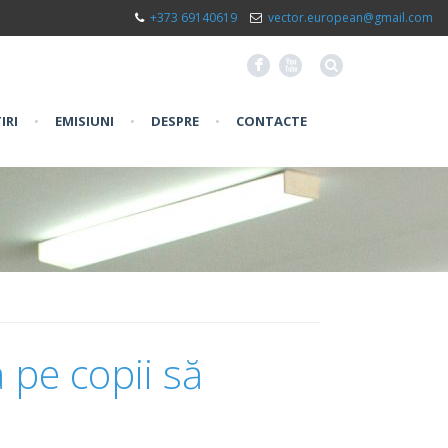
+373 69140619
vector.european@gmail.com
F
X
IRI
•
EMISIUNI
•
DESPRE
•
CONTACTE
 pe copii să