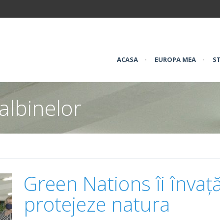
ACASA
•
EUROPA MEA
•
ST
albinelor
Green Nations îi învață
protejeze natura