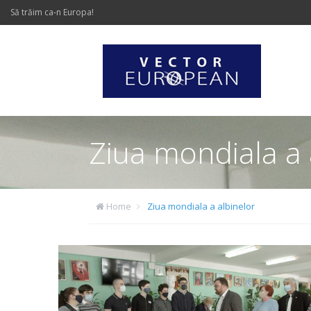
Să trăim ca-n Europa!
Ziua mondiala a 
Home
Ziua mondiala a albinelor