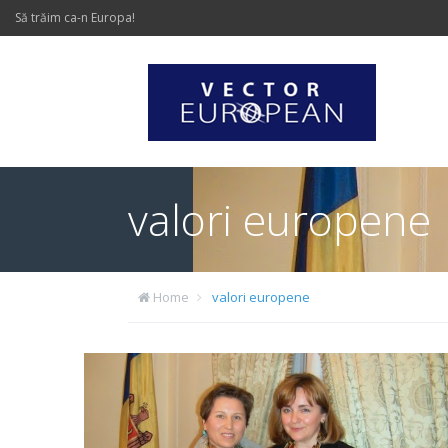
Să trăim ca-n Europa!
valori europene
Home
valori europene