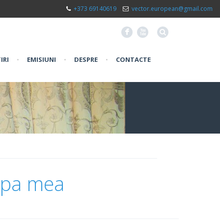
+373 69140619
vector.european@gmail.com
F
X
IRI
•
EMISIUNI
•
DESPRE
•
CONTACTE
opa mea