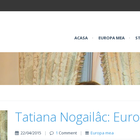
ACASA
•
EUROPA MEA
•
ST
Tatiana Nogailâc: Eur
22/04/2015
|
1
Comment
|
Europa mea