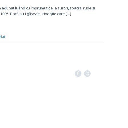
m adunat luând cu împrumut de la surori, soacră, rude şi
 100€. Dacă nu-i găseam, cine ştie care […]
riat
F
X