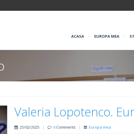
ACASA
•
EUROPA MEA
•
ST
o
Valeria Lopotenco. E
25/02/2025
|
0
Comments
|
Europa mea