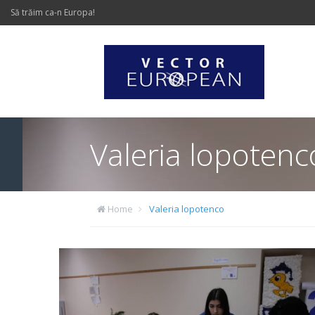
Să trăim ca-n Europa!
Valeria lopotenc
Home
Valeria lopotenco