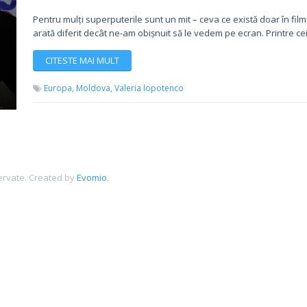
Pentru mulți superputerile sunt un mit – ceva ce există doar în filme 
arată diferit decât ne-am obișnuit să le vedem pe ecran. Printre cei
CITESTE MAI MULT
Europa,
Moldova,
Valeria lopotenco
ervate.
Created by
Evomio
.