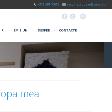
+373 69140619
vector.european@gmail.com
F
X
IRI
•
EMISIUNI
•
DESPRE
•
CONTACTE
uropa mea