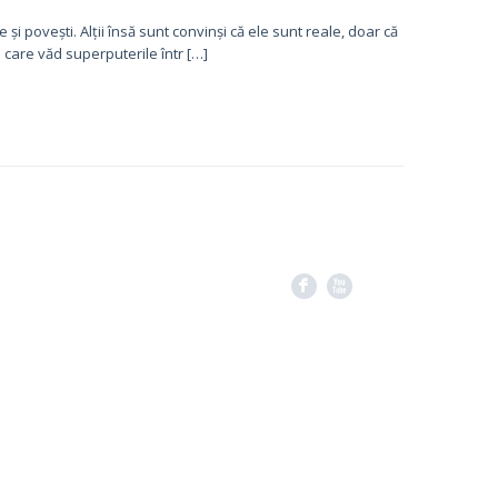
și povești. Alții însă sunt convinși că ele sunt reale, doar că
 care văd superputerile într […]
F
X