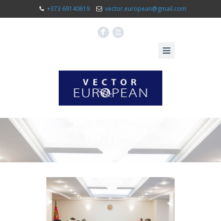
+373 69140619
vector.european@gmail.com
F
X
UNHCR