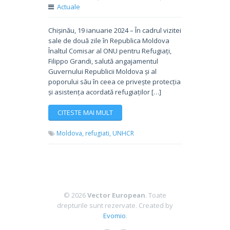
Actuale
Chișinău, 19 ianuarie 2024 – În cadrul vizitei
sale de două zile în Republica Moldova
Înaltul Comisar al ONU pentru Refugiați,
Filippo Grandi, salută angajamentul
Guvernului Republicii Moldova și al
poporului său în ceea ce privește protecția
și asistența acordată refugiaților […]
CITESTE MAI MULT
Moldova,
refugiati,
UNHCR
© 2026
Vector European
. Toate
drepturile sunt rezervate.
Created by
Evomio
.