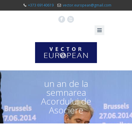
+373 69140619
vector.european@gmail.com
F
X
un an de la
semnarea
Acordului de
Asociere