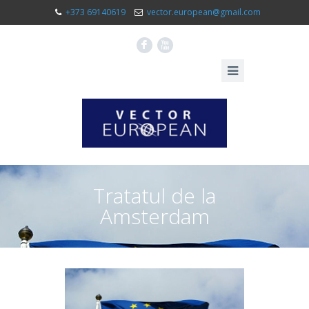
+373 69140619
vector.european@gmail.com
F
X
Tratatul de la
Amsterdam