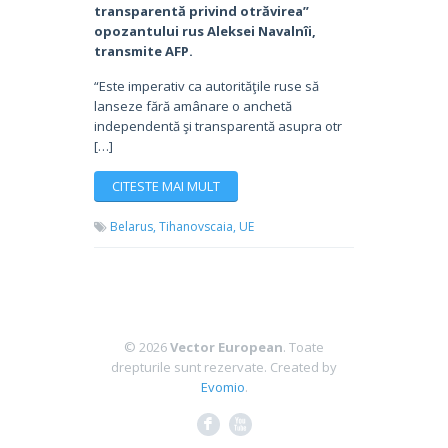
transparentă privind otrăvirea”
opozantului rus Aleksei Navalnîi,
transmite AFP.
“Este imperativ ca autorităţile ruse să
lanseze fără amânare o anchetă
independentă şi transparentă asupra otr
[…]
CITESTE MAI MULT
Belarus,
Tihanovscaia,
UE
© 2026
Vector European
. Toate
drepturile sunt rezervate.
Created by
Evomio
.
F
X