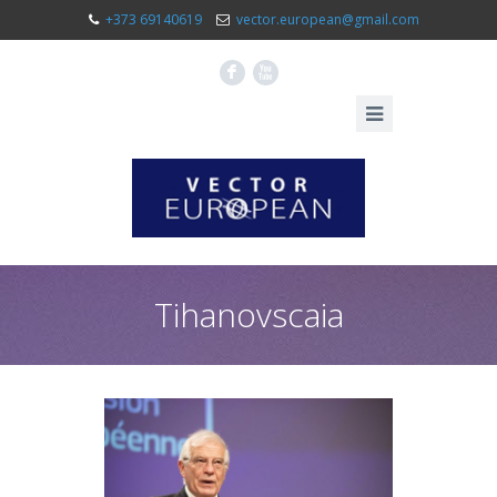
+373 69140619
vector.european@gmail.com
F
X
Tihanovscaia