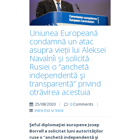
Uniunea Europeană
condamnă un atac
asupra vieții lui Aleksei
Navalnîi și solicită
Rusiei o “anchetă
independentă şi
transparentă” privind
otrăvirea acestuia
25/08/2020
|
0
Comments
|
Intre Est si Vest
Şeful diplomaţiei europene Josep
Borrell a solicitat luni autorităţilor
ruse o “anchetă independentă şi