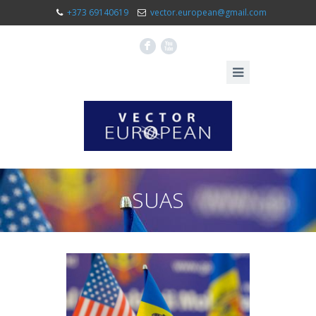
+373 69140619
vector.european@gmail.com
F
X
SUAS