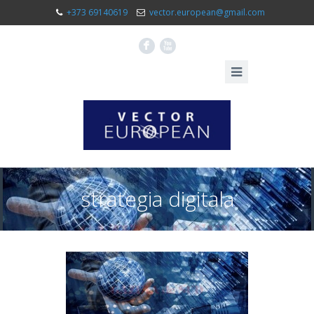
+373 69140619
vector.european@gmail.com
F
X
strategia digitala