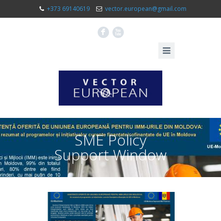
+373 69140619
vector.european@gmail.com
F
X
SME Policy
Support Window