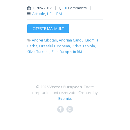
13/05/2017
|
0
Comments
|
Actuale
,
UE si RM
CITESTE MAI MULT
Andrei Cibotari,
Andrian Candu,
Ludmila
Barba,
Oraselul European,
Pirkka Tapiola,
Silvia Turcanu,
Ziua Europei in RM
© 2026
Vector European
. Toate
drepturile sunt rezervate.
Created by
Evomio
.
F
X