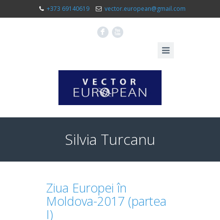
+373 69140619
vector.european@gmail.com
F
X
Silvia Turcanu
Ziua Europei în
Moldova-2017 (partea
I)