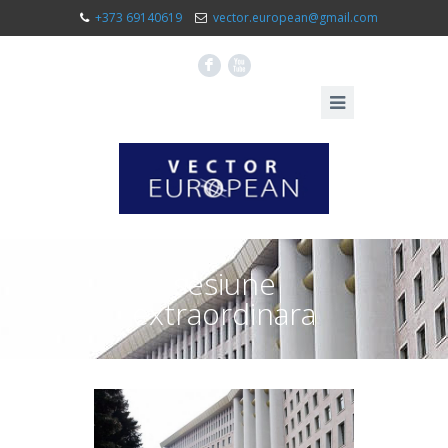
+373 69140619
vector.european@gmail.com
F
X
sesiune
extraordinara