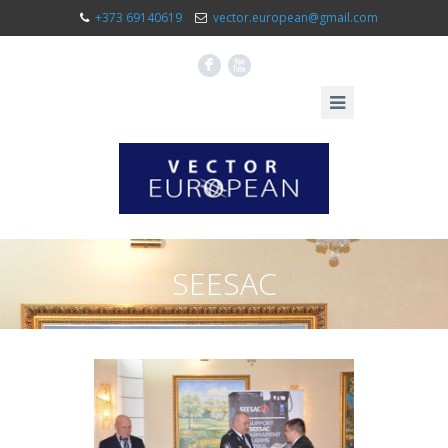
+373 69140619
vector.european@gmail.com
F
X
SEESAC